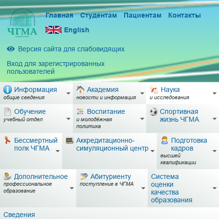
Главная
Студентам
Пациентам
Контакты
English
Версия сайта для слабовидящих
Вход для зарегистрированных
пользователей
Информация
Академия
Наука
общие сведения
новости и информация
и исследования
Обучение
Воспитание
Спортивная
жизнь ЧГМА
учебный отдел
и молодёжная
политика
Бессмертный
Аккредитационно-
Подготовка
полк ЧГМА
симуляционный центр
кадров
высшей
квалификации
Дополнительное
Абитуриенту
Система
оценки
профессиональное
поступление в ЧГМА
образование
качества
образования
Сведения