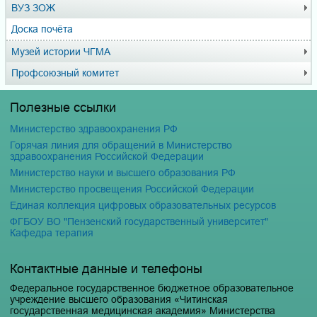
ВУЗ ЗОЖ
Доска почёта
Музей истории ЧГМА
Профсоюзный комитет
Полезные ссылки
Министерство здравоохранения РФ
Горячая линия для обращений в Министерство
здравоохранения Российской Федерации
Министерство науки и высшего образования РФ
Министерство просвещения Российской Федерации
Единая коллекция цифровых образовательных ресурсов
ФГБОУ ВО "Пензенский государственный университет"
Кафедра терапия
Контактные данные и телефоны
Федеральное государственное бюджетное образовательное
учреждение высшего образования «Читинская
государственная медицинская академия» Министерства