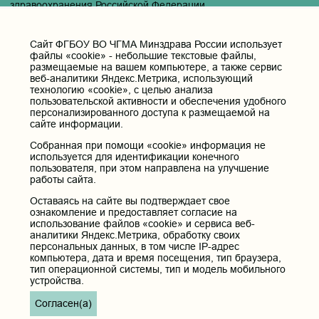
здравоохранения Российской Федерации
Юридический и фактический адрес:
672000, Российская Федерация, Забайкальский край, г. Чита, ул.
Cайт ФГБОУ ВО ЧГМА Минздрава России использует
Горького, д. 39 «а».
файлы «cookie» - небольшие текстовые файлы,
размещаемые на вашем компьютере, а также сервис
Телефон приёмной ректора:
веб-аналитики Яндекс.Метрика, использующий
8 (3022) 35-43-24
технологию «cookie», с целью анализа
Электронная почта:
пользовательской активности и обеспечения удобного
персонализированного доступа к размещаемой на
pochta@chitgma.ru
сайте информации.
Официальная группа «ВКонтакте»:
Собранная при помощи «cookie» информация не
https://vk.com/news_chgma
используется для идентификации конечного
Официальный канал «Телеграмм»:
пользователя, при этом направлена на улучшение
https://t.me/chgma75
работы сайта.
Официальный канал «МАХ»:
Оставаясь на сайте вы подтверждает свое
https://max.ru/id7536010483_gos
ознакомление и предоставляет согласие на
использование файлов «cookie» и сервиса веб-
аналитики Яндекс.Метрика, обработку своих
Вход
персональных данных, в том числе IP-адрес
компьютера, дата и время посещения, тип браузера,
тип операционной системы, тип и модель мобильного
устройства.
Главная
Согласен(а)
Карта сайта