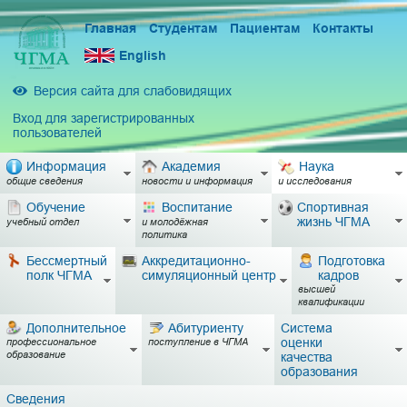
Главная
Студентам
Пациентам
Контакты
English
Версия сайта для слабовидящих
Вход для зарегистрированных
пользователей
Информация
Академия
Наука
общие сведения
новости и информация
и исследования
Обучение
Воспитание
Спортивная
жизнь ЧГМА
учебный отдел
и молодёжная
политика
Бессмертный
Аккредитационно-
Подготовка
полк ЧГМА
симуляционный центр
кадров
высшей
квалификации
Дополнительное
Абитуриенту
Система
оценки
профессиональное
поступление в ЧГМА
образование
качества
образования
Сведения