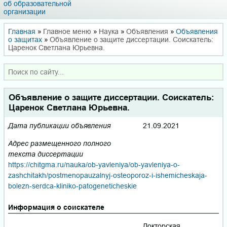
об образовательной
организации
Главная
»
Главное меню
»
Наука
»
Объявления
»
Объявления
о защитах
»
Объявление о защите диссертации. Соискатель:
Царенок Светлана Юрьевна.
Объявление о защите диссертации. Соискатель:
Царенок Светлана Юрьевна.
Дата публикации объявления
21.09.2021
Адрес размещенного полного
текста диссертации
https://chitgma.ru/nauka/ob-yavleniya/ob-yavleniya-o-
zashchitakh/postmenopauzalnyj-osteoporoz-i-ishemicheskaja-
bolezn-serdca-kliniko-patogeneticheskie
Информация о соискателе
Докторская