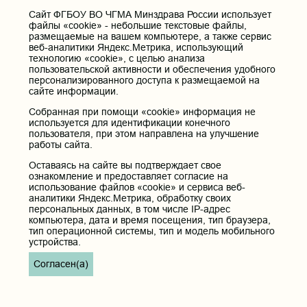
Cайт ФГБОУ ВО ЧГМА Минздрава России использует
Контактные данные и телефоны
файлы «cookie» - небольшие текстовые файлы,
Федеральное государственное бюджетное образовательное
размещаемые на вашем компьютере, а также сервис
учреждение высшего образования «Читинская
веб-аналитики Яндекс.Метрика, использующий
государственная медицинская академия» Министерства
технологию «cookie», с целью анализа
здравоохранения Российской Федерации
пользовательской активности и обеспечения удобного
персонализированного доступа к размещаемой на
Юридический и фактический адрес:
сайте информации.
672000, Российская Федерация, Забайкальский край, г. Чита, ул.
Горького, д. 39 «а».
Собранная при помощи «cookie» информация не
используется для идентификации конечного
Телефон приёмной ректора:
пользователя, при этом направлена на улучшение
8 (3022) 35-43-24
работы сайта.
Электронная почта:
Оставаясь на сайте вы подтверждает свое
pochta@chitgma.ru
ознакомление и предоставляет согласие на
использование файлов «cookie» и сервиса веб-
Официальная группа «ВКонтакте»:
аналитики Яндекс.Метрика, обработку своих
https://vk.com/news_chgma
персональных данных, в том числе IP-адрес
компьютера, дата и время посещения, тип браузера,
Официальный канал «Телеграмм»:
тип операционной системы, тип и модель мобильного
https://t.me/chgma75
устройства.
Официальный канал «МАХ»:
Согласен(а)
https://max.ru/id7536010483_gos
Вход