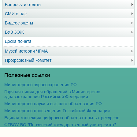
Вопросы и ответы
СМИ о нас
Видеосюжеты
ВУЗ ЗОЖ
Доска почёта
Музей истории ЧГМА
Профсоюзный комитет
Полезные ссылки
Министерство здравоохранения РФ
Горячая линия для обращений в Министерство
здравоохранения Российской Федерации
Министерство науки и высшего образования РФ
Министерство просвещения Российской Федерации
Единая коллекция цифровых образовательных ресурсов
ФГБОУ ВО "Пензенский государственный университет"
Кафедра терапия