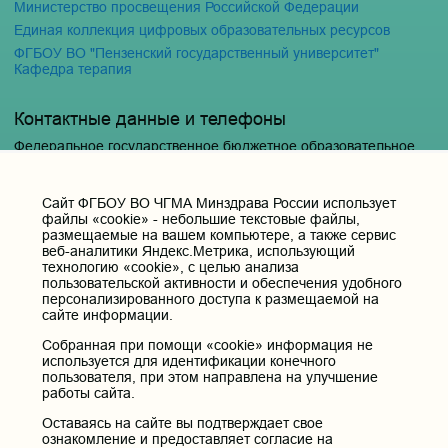
Министерство просвещения Российской Федерации
Единая коллекция цифровых образовательных ресурсов
ФГБОУ ВО "Пензенский государственный университет"
Кафедра терапия
Контактные данные и телефоны
Федеральное государственное бюджетное образовательное
учреждение высшего образования «Читинская
государственная медицинская академия» Министерства
здравоохранения Российской Федерации
Cайт ФГБОУ ВО ЧГМА Минздрава России использует
файлы «cookie» - небольшие текстовые файлы,
Юридический и фактический адрес:
размещаемые на вашем компьютере, а также сервис
672000, Российская Федерация, Забайкальский край, г. Чита, ул.
веб-аналитики Яндекс.Метрика, использующий
Горького, д. 39 «а».
технологию «cookie», с целью анализа
Телефон приёмной ректора:
пользовательской активности и обеспечения удобного
персонализированного доступа к размещаемой на
8 (3022) 35-43-24
сайте информации.
Электронная почта:
Собранная при помощи «cookie» информация не
pochta@chitgma.ru
используется для идентификации конечного
Официальная группа «ВКонтакте»:
пользователя, при этом направлена на улучшение
https://vk.com/news_chgma
работы сайта.
Официальный канал «Телеграмм»:
Оставаясь на сайте вы подтверждает свое
https://t.me/chgma75
ознакомление и предоставляет согласие на