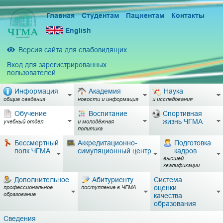
Главная
Студентам
Пациентам
Контакты
English
Версия сайта для слабовидящих
Вход для зарегистрированных
пользователей
Информация
Академия
Наука
общие сведения
новости и информация
и исследования
Обучение
Воспитание
Спортивная
жизнь ЧГМА
учебный отдел
и молодёжная
политика
Бессмертный
Аккредитационно-
Подготовка
полк ЧГМА
симуляционный центр
кадров
высшей
квалификации
Дополнительное
Абитуриенту
Система
оценки
профессиональное
поступление в ЧГМА
образование
качества
образования
Сведения