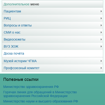
Дополнительное
меню
Пациентам
РИЦ
Вопросы и ответы
СМИ о нас
Видеосюжеты
ВУЗ ЗОЖ
Доска почёта
Музей истории ЧГМА
Профсоюзный комитет
Полезные ссылки
Министерство здравоохранения РФ
Горячая линия для обращений в Министерство
здравоохранения Российской Федерации
Министерство науки и высшего образования РФ