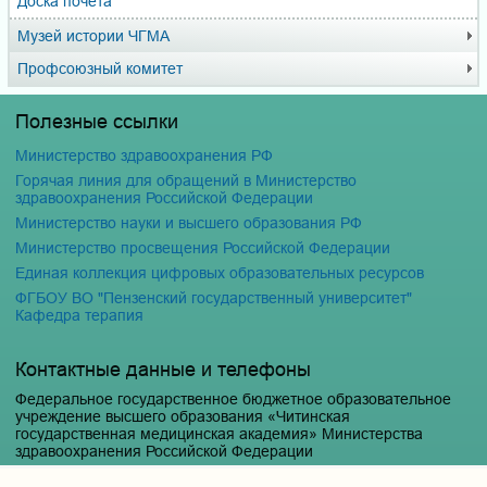
Доска почёта
Музей истории ЧГМА
Профсоюзный комитет
Полезные ссылки
Министерство здравоохранения РФ
Горячая линия для обращений в Министерство
здравоохранения Российской Федерации
Министерство науки и высшего образования РФ
Министерство просвещения Российской Федерации
Единая коллекция цифровых образовательных ресурсов
ФГБОУ ВО "Пензенский государственный университет"
Кафедра терапия
Контактные данные и телефоны
Федеральное государственное бюджетное образовательное
учреждение высшего образования «Читинская
государственная медицинская академия» Министерства
здравоохранения Российской Федерации
Юридический и фактический адрес: