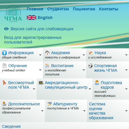
Главная
Студентам
Пациентам
Контакты
English
Версия сайта для слабовидящих
Вход для зарегистрированных
пользователей
Информация
Академия
Наука
общие сведения
новости и информация
и исследования
Обучение
Воспитание
Спортивная
жизнь ЧГМА
учебный отдел
и молодёжная
политика
Бессмертный
Аккредитационно-
Подготовка
полк ЧГМА
симуляционный центр
кадров
высшей
квалификации
Дополнительное
Абитуриенту
Система
оценки
профессиональное
поступление в ЧГМА
образование
качества
образования
Сведения