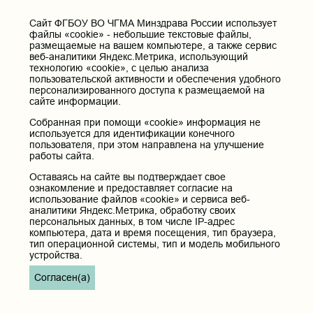
672000, Российская Федерация, Забайкальский край, г. Чита, ул.
Горького, д. 39 «а».
Cайт ФГБОУ ВО ЧГМА Минздрава России использует
файлы «cookie» - небольшие текстовые файлы,
Телефон приёмной ректора:
размещаемые на вашем компьютере, а также сервис
8 (3022) 35-43-24
веб-аналитики Яндекс.Метрика, использующий
технологию «cookie», с целью анализа
Электронная почта:
пользовательской активности и обеспечения удобного
pochta@chitgma.ru
персонализированного доступа к размещаемой на
сайте информации.
Официальная группа «ВКонтакте»:
https://vk.com/news_chgma
Собранная при помощи «cookie» информация не
используется для идентификации конечного
Официальный канал «Телеграмм»:
пользователя, при этом направлена на улучшение
https://t.me/chgma75
работы сайта.
Официальный канал «МАХ»:
Оставаясь на сайте вы подтверждает свое
https://max.ru/id7536010483_gos
ознакомление и предоставляет согласие на
использование файлов «cookie» и сервиса веб-
Вход
аналитики Яндекс.Метрика, обработку своих
персональных данных, в том числе IP-адрес
компьютера, дата и время посещения, тип браузера,
тип операционной системы, тип и модель мобильного
устройства.
Главная
Согласен(а)
Карта сайта
Реквизиты учреждения