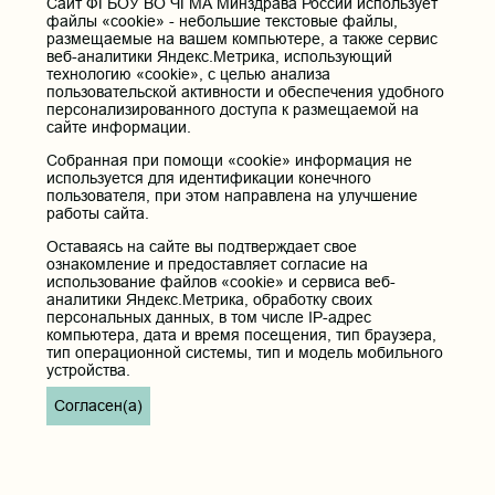
Cайт ФГБОУ ВО ЧГМА Минздрава России использует
Телефон приёмной ректора:
файлы «cookie» - небольшие текстовые файлы,
8 (3022) 35-43-24
размещаемые на вашем компьютере, а также сервис
веб-аналитики Яндекс.Метрика, использующий
Электронная почта:
технологию «cookie», с целью анализа
pochta@chitgma.ru
пользовательской активности и обеспечения удобного
персонализированного доступа к размещаемой на
Официальная группа «ВКонтакте»:
сайте информации.
https://vk.com/news_chgma
Собранная при помощи «cookie» информация не
Официальный канал «Телеграмм»:
используется для идентификации конечного
https://t.me/chgma75
пользователя, при этом направлена на улучшение
работы сайта.
Официальный канал «МАХ»:
https://max.ru/id7536010483_gos
Оставаясь на сайте вы подтверждает свое
ознакомление и предоставляет согласие на
использование файлов «cookie» и сервиса веб-
Вход
аналитики Яндекс.Метрика, обработку своих
персональных данных, в том числе IP-адрес
компьютера, дата и время посещения, тип браузера,
тип операционной системы, тип и модель мобильного
устройства.
Главная
Согласен(а)
Карта сайта
Реквизиты учреждения
Контакты