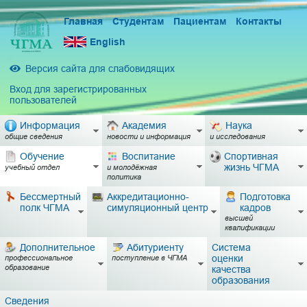
Главная
Студентам
Пациентам
Контакты
English
Версия сайта для слабовидящих
Вход для зарегистрированных
пользователей
Информация
Академия
Наука
общие сведения
новости и информация
и исследования
Обучение
Воспитание
Спортивная
жизнь ЧГМА
учебный отдел
и молодёжная
политика
Бессмертный
Аккредитационно-
Подготовка
полк ЧГМА
симуляционный центр
кадров
высшей
квалификации
Дополнительное
Абитуриенту
Система
оценки
профессиональное
поступление в ЧГМА
образование
качества
образования
Сведения