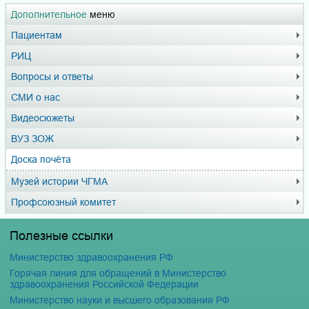
Дополнительное
меню
Пациентам
РИЦ
Вопросы и ответы
СМИ о нас
Видеосюжеты
ВУЗ ЗОЖ
Доска почёта
Музей истории ЧГМА
Профсоюзный комитет
Полезные ссылки
Министерство здравоохранения РФ
Горячая линия для обращений в Министерство
здравоохранения Российской Федерации
Министерство науки и высшего образования РФ