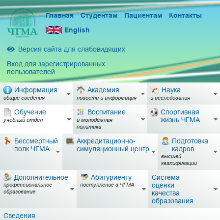
Главная
Студентам
Пациентам
Контакты
English
Версия сайта для слабовидящих
Вход для зарегистрированных
пользователей
Информация
Академия
Наука
общие сведения
новости и информация
и исследования
Обучение
Воспитание
Спортивная
жизнь ЧГМА
учебный отдел
и молодёжная
политика
Бессмертный
Аккредитационно-
Подготовка
полк ЧГМА
симуляционный центр
кадров
высшей
квалификации
Дополнительное
Абитуриенту
Система
оценки
профессиональное
поступление в ЧГМА
образование
качества
образования
Сведения