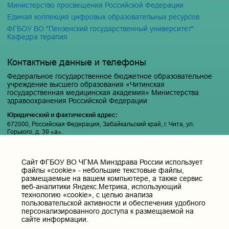
Министерство просвещения Российской Федерации
Единая коллекция цифровых образовательных ресурсов
ФГБОУ ВО "Пензенский государственный университет"
Кафедра терапия
Контактные данные и телефоны
Федеральное государственное бюджетное образовательное
учреждение высшего образования «Читинская
государственная медицинская академия» Министерства
здравоохранения Российской Федерации
Юридический и фактический адрес:
672000, Российская Федерация, Забайкальский край, г. Чита, ул.
Горького, д. 39 «а».
Телефон приёмной ректора:
8 (3022) 35-43-24
Cайт ФГБОУ ВО ЧГМА Минздрава России использует
Электронная почта:
файлы «cookie» - небольшие текстовые файлы,
pochta@chitgma.ru
размещаемые на вашем компьютере, а также сервис
веб-аналитики Яндекс.Метрика, использующий
Официальная группа «ВКонтакте»:
технологию «cookie», с целью анализа
https://vk.com/news_chgma
пользовательской активности и обеспечения удобного
персонализированного доступа к размещаемой на
Официальный канал «Телеграмм»:
сайте информации.
https://t.me/chgma75