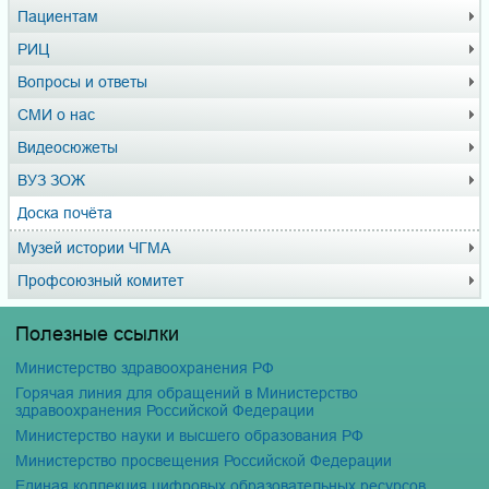
Пациентам
РИЦ
Вопросы и ответы
СМИ о нас
Видеосюжеты
ВУЗ ЗОЖ
Доска почёта
Музей истории ЧГМА
Профсоюзный комитет
Полезные ссылки
Министерство здравоохранения РФ
Горячая линия для обращений в Министерство
здравоохранения Российской Федерации
Министерство науки и высшего образования РФ
Министерство просвещения Российской Федерации
Единая коллекция цифровых образовательных ресурсов