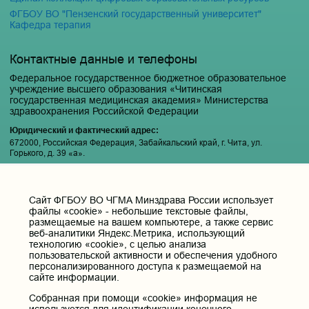
ФГБОУ ВО "Пензенский государственный университет"
Кафедра терапия
Контактные данные и телефоны
Федеральное государственное бюджетное образовательное
учреждение высшего образования «Читинская
государственная медицинская академия» Министерства
здравоохранения Российской Федерации
Юридический и фактический адрес:
672000, Российская Федерация, Забайкальский край, г. Чита, ул.
Горького, д. 39 «а».
Телефон приёмной ректора:
8 (3022) 35-43-24
Cайт ФГБОУ ВО ЧГМА Минздрава России использует
Электронная почта:
файлы «cookie» - небольшие текстовые файлы,
pochta@chitgma.ru
размещаемые на вашем компьютере, а также сервис
веб-аналитики Яндекс.Метрика, использующий
Официальная группа «ВКонтакте»:
технологию «cookie», с целью анализа
https://vk.com/news_chgma
пользовательской активности и обеспечения удобного
Официальный канал «Телеграмм»:
персонализированного доступа к размещаемой на
сайте информации.
https://t.me/chgma75
Официальный канал «МАХ»:
Собранная при помощи «cookie» информация не