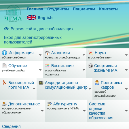
Главная
Студентам
Пациентам
Контакты
English
Версия сайта для слабовидящих
Вход для зарегистрированных
пользователей
Информация
Академия
Наука
общие сведения
новости и информация
и исследования
Обучение
Воспитание
Спортивная
жизнь ЧГМА
учебный отдел
и молодёжная
политика
Бессмертный
Аккредитационно-
Подготовка
полк ЧГМА
симуляционный центр
кадров
высшей
квалификации
Дополнительное
Абитуриенту
Система
оценки
профессиональное
поступление в ЧГМА
образование
качества
образования
Сведения