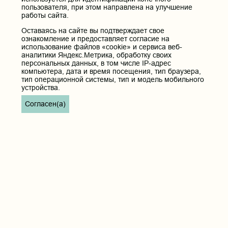
pochta@chitgma.ru
пользователя, при этом направлена на улучшение
работы сайта.
Официальная группа «ВКонтакте»:
https://vk.com/news_chgma
Оставаясь на сайте вы подтверждает свое
ознакомление и предоставляет согласие на
Официальный канал «Телеграмм»:
использование файлов «cookie» и сервиса веб-
https://t.me/chgma75
аналитики Яндекс.Метрика, обработку своих
персональных данных, в том числе IP-адрес
Официальный канал «МАХ»:
компьютера, дата и время посещения, тип браузера,
https://max.ru/id7536010483_gos
тип операционной системы, тип и модель мобильного
устройства.
Вход
Согласен(а)
Главная
Карта сайта
Реквизиты учреждения
Контакты
Политика обработки персональных данных
Copyright © 2026, ФГБОУ ВО ЧГМА Минздрава России