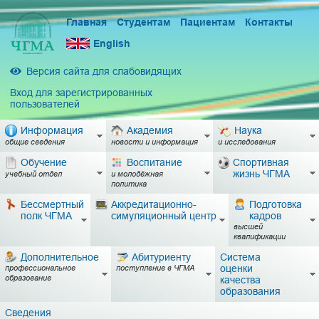
Главная
Студентам
Пациентам
Контакты
English
Версия сайта для слабовидящих
Вход для зарегистрированных
пользователей
Информация
Академия
Наука
общие сведения
новости и информация
и исследования
Обучение
Воспитание
Спортивная
жизнь ЧГМА
учебный отдел
и молодёжная
политика
Бессмертный
Аккредитационно-
Подготовка
полк ЧГМА
симуляционный центр
кадров
высшей
квалификации
Дополнительное
Абитуриенту
Система
оценки
профессиональное
поступление в ЧГМА
образование
качества
образования
Сведения