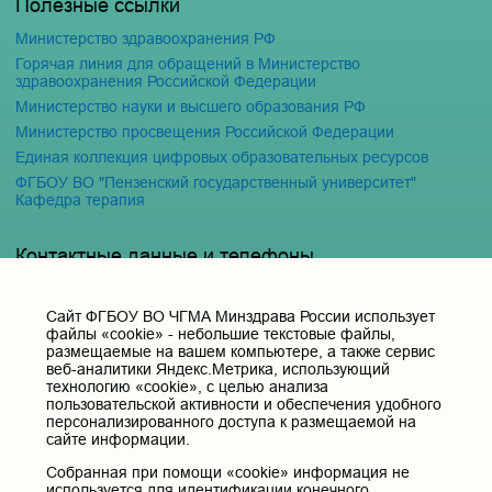
Полезные ссылки
Министерство здравоохранения РФ
Горячая линия для обращений в Министерство
здравоохранения Российской Федерации
Министерство науки и высшего образования РФ
Министерство просвещения Российской Федерации
Единая коллекция цифровых образовательных ресурсов
ФГБОУ ВО "Пензенский государственный университет"
Кафедра терапия
Контактные данные и телефоны
Федеральное государственное бюджетное образовательное
учреждение высшего образования «Читинская
Cайт ФГБОУ ВО ЧГМА Минздрава России использует
государственная медицинская академия» Министерства
файлы «cookie» - небольшие текстовые файлы,
здравоохранения Российской Федерации
размещаемые на вашем компьютере, а также сервис
веб-аналитики Яндекс.Метрика, использующий
Юридический и фактический адрес:
технологию «cookie», с целью анализа
672000, Российская Федерация, Забайкальский край, г. Чита, ул.
пользовательской активности и обеспечения удобного
Горького, д. 39 «а».
персонализированного доступа к размещаемой на
Телефон приёмной ректора:
сайте информации.
8 (3022) 35-43-24
Собранная при помощи «cookie» информация не
Электронная почта:
используется для идентификации конечного