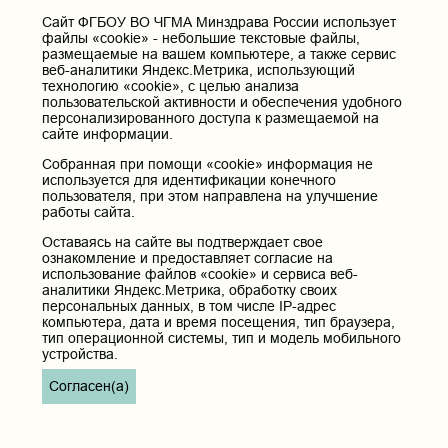
Cайт ФГБОУ ВО ЧГМА Минздрава России использует
Контактные данные и телефоны
файлы «cookie» - небольшие текстовые файлы,
размещаемые на вашем компьютере, а также сервис
Федеральное государственное бюджетное образовательное
веб-аналитики Яндекс.Метрика, использующий
учреждение высшего образования «Читинская
технологию «cookie», с целью анализа
государственная медицинская академия» Министерства
пользовательской активности и обеспечения удобного
здравоохранения Российской Федерации
персонализированного доступа к размещаемой на
Юридический и фактический адрес:
сайте информации.
672000, Российская Федерация, Забайкальский край, г. Чита, ул.
Собранная при помощи «cookie» информация не
Горького, д. 39 «а».
используется для идентификации конечного
Телефон приёмной ректора:
пользователя, при этом направлена на улучшение
8 (3022) 35-43-24
работы сайта.
Электронная почта:
Оставаясь на сайте вы подтверждает свое
pochta@chitgma.ru
ознакомление и предоставляет согласие на
использование файлов «cookie» и сервиса веб-
Официальная группа «ВКонтакте»:
аналитики Яндекс.Метрика, обработку своих
https://vk.com/news_chgma
персональных данных, в том числе IP-адрес
компьютера, дата и время посещения, тип браузера,
Официальный канал «Телеграмм»:
тип операционной системы, тип и модель мобильного
https://t.me/chgma75
устройства.
Официальный канал «МАХ»:
Согласен(а)
https://max.ru/id7536010483_gos
Вход