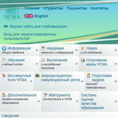
Главная
Студентам
Пациентам
Контакты
English
Версия сайта для слабовидящих
Вход для зарегистрированных
пользователей
Информация
Академия
Наука
общие сведения
новости и информация
и исследования
Обучение
Воспитание
Спортивная
жизнь ЧГМА
учебный отдел
и молодёжная
политика
Бессмертный
Аккредитационно-
Подготовка
полк ЧГМА
симуляционный центр
кадров
высшей
квалификации
Дополнительное
Абитуриенту
Система
оценки
профессиональное
поступление в ЧГМА
образование
качества
образования
Сведения