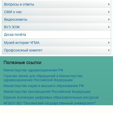
Вопросы и ответы
СМИ о нас
Видеосюжеты
ВУЗ ЗОЖ
Доска почёта
Музей истории ЧГМА
Профсоюзный комитет
Полезные ссылки
Министерство здравоохранения РФ
Горячая линия для обращений в Министерство
здравоохранения Российской Федерации
Министерство науки и высшего образования РФ
Министерство просвещения Российской Федерации
Единая коллекция цифровых образовательных ресурсов
ФГБОУ ВО "Пензенский государственный университет"
Кафедра терапия