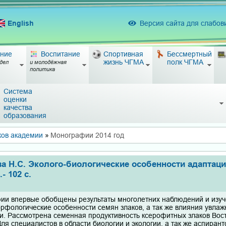
English
Версия сайта для слабо
ние
Воспитание
Спортивная
Бессмертный
жизнь ЧГМА
полк ЧГМА
дел
и молодёжная
политика
Система
оценки
качества
образования
ков академии
»
Монографии 2014 год
ва Н.С. Эколого-биологические особенности адаптац
- 102 с.
ии впервые обобщены результаты многолетних наблюдений и изуч
рфологические особенности семян злаков, а так же влияния увлаж
и. Рассмотрена семенная продуктивность ксерофитных злаков Восто
ля специалистов в области биологии и экологии, а так же аспирант