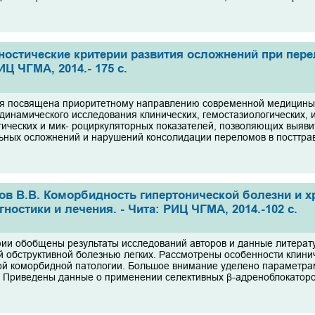
остические критерии развития осложнений при перел
ИЦ ЧГМА, 2014.- 175 с.
 посвящена приоритетному направлению современной ме­дицины 
 динамического исследования клинических, гемостазиологических, 
гических и мик- роциркуляторных показателей, позволяющих выявит
ьных осложнений и наруше­ний консолидации переломов в посттрав
нов В.В. Коморбидность гипертонической болезни и 
ностики и лечения. - Чита: РИЦ ЧГМА, 2014.-102 с.
ии обобщены результаты исследований авторов и данные литерат
й обструктивной болезнью легких. Рассмотрены особенности клини
ой коморбидной патологии. Большое внимание уделено параметрам
. Приведены данные о применении селективных β-адреноблокаторов