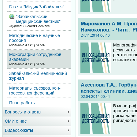
Газета "Медик Забайкалья"
"Забайкальский
медицинский вестник"
Мироманов A.M. Прогн
Журнал. Внешняя ссылка.
Намоконов. - Чита : Р
Методические и научные
24.11.2014 06:40
пособия
Монография
изданные в РИЦ ЧГМА
результаты
Монографии сотрудников
рентгеноло
академии
воспалител
изданные в РИЦ ЧГМА
Забайкальский медицинский
журнал
Аксенова Т.А., Горбу
Материалы съездов, кон­
аспекты клиники, диаг
грес­сов, конференций
02.04.2014 00:41
План работы
В монограф
хроническо
Вопросы и ответы
риска данн
ригидности
СМИ о нас
Видеосюжеты