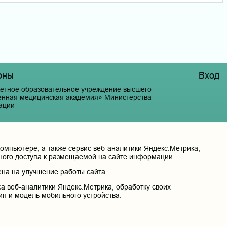
оны
Вход
етное образовательное учреждение высшего
венная медицинская академия» Министерства
ации
й край, г. Чита, ул. Горького, д. 39 «а».
мпьютере, а также сервис веб-аналитики Яндекс.Метрика,
нного доступа к размещаемой на сайте информации.
на на улучшение работы сайта.
а веб-аналитики Яндекс.Метрика, обработку своих
ип и модель мобильного устройства.