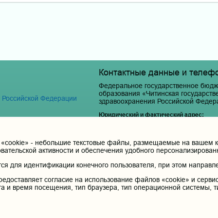
Контактные данные и телеф
Федеральное государственное бюдж
образования «Читинская государст
я Российской Федерации
здравоохранения Российской Федер
Юридический и фактический адрес:
672000, Российская Федерация, Забайкальски
Телефон приёмной ректора:
cookie» - небольшие текстовые файлы, размещаемые на вашем ко
 терапия
8 (3022) 35-43-24
овательской активности и обеспечения удобного персонализирова
Электронная почта:
я для идентификации конечного пользователя, при этом направле
pochta@chitgma.ru
редоставляет согласие на использование файлов «cookie» и сервис
Официальная группа «ВКонтакте»:
та и время посещения, тип браузера, тип операционной системы, т
https://vk.com/news_chgma
Официальный канал «Телеграмм»:
https://t.me/chgma75