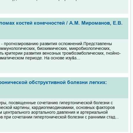
омах костей конечностей / A.M. Мироманов, Е.В.
- прогнозированию развития осложнений.Представлены
иммуно­логических, биохимических, микробиологических,
ь критерии развития ве­нозных тромбоэмболических, гнойно-
матическом периоде. На основе изу&s...
хронической обструктивной болезни легких:
уры, посвященные сочетанию гипертонической болезни с
ческой картины, кардиогемодинамики, основных факторов
 центрального аортального давления и артериальной
 при сочетании гипертонической болезни с ранними стад...