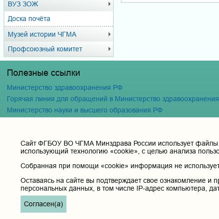
ВУЗ ЗОЖ
Доска почёта
Музей истории ЧГМА
Профсоюзный комитет
Полезные ссылки
Министерство здравоохранения РФ
Горячая линия для обращений в Министерство здравоохранени
Министерство науки и высшего образования РФ
Министерство просвещения Российской Федерации
Единая коллекция цифровых образовательных ресурсов
Cайт ФГБОУ ВО ЧГМА Минздрава России использует файлы «
ФГБОУ ВО "Пензенский государственный университет" Кафедра
использующий технологию «cookie», с целью анализа польз
Собранная при помощи «cookie» информация не используетс
Оставаясь на сайте вы подтверждает свое ознакомление и п
персональных данных, в том числе IP-адрес компьютера, да
Согласен(а)