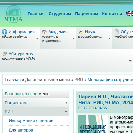
Главная
Студентам
Пациентам
Контакты
Информация
Академия
Наука
Обуче
общие сведения
новости и
и исследования
учебный от
информация
Абитуриенту
поступление в ЧГМА
Главная
»
Дополнительное меню
»
РИЦ
»
Монографии сотрудни
Дополнительное
меню
Ларина Н.П., Чистяко
Чита: РИЦ ЧГМА, 2014.
Пациентам
03.12.2014 04:36
РИЦ
В монограф
Информация о центре
анатомо-мо
прорастани
Для авторов
условиям. Д