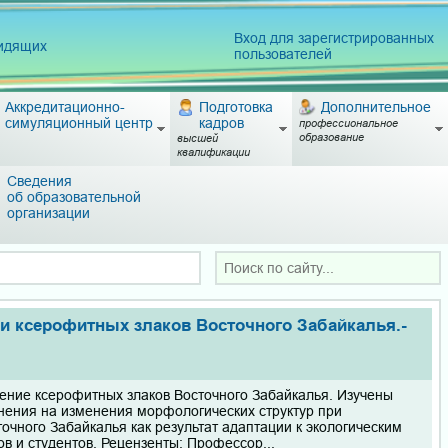
Вход для зарегистрированных
видящих
пользователей
Аккредитационно-
Подготовка
Дополнительное
симуляционный центр
кадров
профессиональное
образование
высшей
квалификации
Сведения
об образовательной
организации
ии ксерофитных злаков Восточного Забайкалья.-
ение ксерофитных злаков Восточного Забайкалья. Изучены
нения на изменения морфологических структур при
чного Забайкалья как результат адаптации к экологическим
ов и студентов. Рецензенты: Профессор...