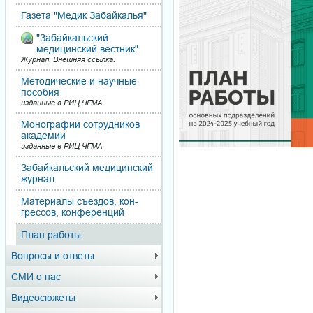
Газета "Медик Забайкалья"
"Забайкальский
медицинский вестник"
Журнал. Внешняя ссылка.
Методические и научные
пособия
изданные в РИЦ ЧГМА
Монографии сотрудников
академии
изданные в РИЦ ЧГМА
Забайкальский медицинский
журнал
Материалы съездов, кон­
грес­сов, конференций
План работы
Вопросы и ответы
СМИ о нас
Видеосюжеты