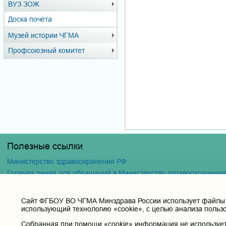
ВУЗ ЗОЖ
Доска почёта
Музей истории ЧГМА
Профсоюзный комитет
Полезные ссылки
Министерство здравоохранения РФ
Горячая линия для обращений в Министерство здравоохранени
Министерство науки и высшего образования РФ
Министерство просвещения Российской Федерации
Cайт ФГБОУ ВО ЧГМА Минздрава России использует файлы «
Единая коллекция цифровых образовательных ресурсов
использующий технологию «cookie», с целью анализа польз
ФГБОУ ВО "Пензенский государственный университет" Кафедра
Собранная при помощи «cookie» информация не используетс