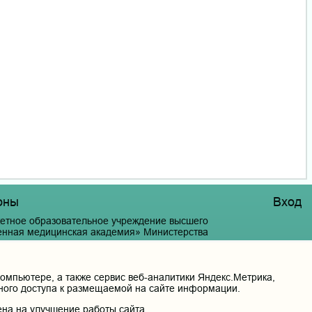
оны
Вход
етное образовательное учреждение высшего
венная медицинская академия» Министерства
ации
й край, г. Чита, ул. Горького, д. 39 «а».
мпьютере, а также сервис веб-аналитики Яндекс.Метрика,
нного доступа к размещаемой на сайте информации.
на на улучшение работы сайта.