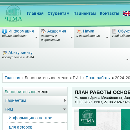
Главная
Студентам
Пациентам
Контакты
Информация
Академия
Наука
Обуче
общие сведения
новости и
и исследования
учебный от
информация
Абитуриенту
поступление в ЧГМА
Главная
»
Дополнительное меню
»
РИЦ
»
План работы
»
2024-2
Дополнительное
меню
ПЛАН РАБОТЫ ОСНОВН
Макеева Ирина Михайловна, Изд
Пациентам
10.03.2025 11:03, 27.08.2024 14:
РИЦ
Информация о центре
Для авторов