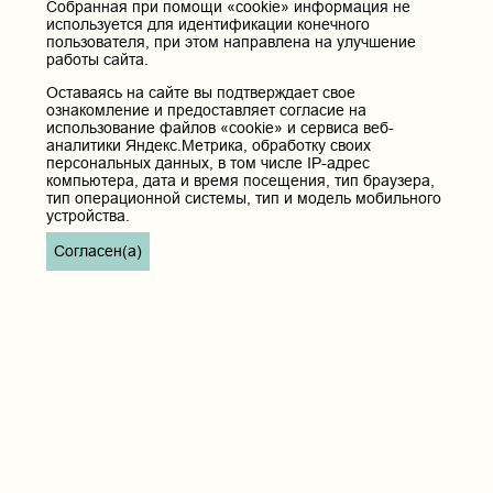
Собранная при помощи «cookie» информация не
используется для идентификации конечного
Электронная почта:
пользователя, при этом направлена на улучшение
pochta@chitgma.ru
работы сайта.
Официальная группа «ВКонтакте»:
Оставаясь на сайте вы подтверждает свое
https://vk.com/news_chgma
ознакомление и предоставляет согласие на
использование файлов «cookie» и сервиса веб-
Официальный канал «Телеграмм»:
аналитики Яндекс.Метрика, обработку своих
https://t.me/chgma75
персональных данных, в том числе IP-адрес
Официальный канал «МАХ»:
компьютера, дата и время посещения, тип браузера,
тип операционной системы, тип и модель мобильного
https://max.ru/id7536010483_gos
устройства.
Вход
Согласен(а)
Главная
Карта сайта
Реквизиты учреждения
Контакты
Политика обработки персональных данных