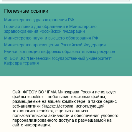
Полезные ссылки
Министерство здравоохранения РФ
Горячая линия для обращений в Министерство
здравоохранения Российской Федерации
Министерство науки и высшего образования РФ
Министерство просвещения Российской Федерации
Единая коллекция цифровых образовательных ресурсов
ФГБОУ ВО "Пензенский государственный университет"
Кафедра терапия
Контактные данные и телефоны
Федеральное государственное бюджетное образовательное
учреждение высшего образования «Читинская
Cайт ФГБОУ ВО ЧГМА Минздрава России использует
государственная медицинская академия» Министерства
файлы «cookie» - небольшие текстовые файлы,
здравоохранения Российской Федерации
размещаемые на вашем компьютере, а также сервис
веб-аналитики Яндекс.Метрика, использующий
Юридический и фактический адрес:
технологию «cookie», с целью анализа
672000, Российская Федерация, Забайкальский край, г. Чита, ул.
пользовательской активности и обеспечения удобного
Горького, д. 39 «а».
персонализированного доступа к размещаемой на
сайте информации.
Телефон приёмной ректора:
8 (3022) 35-43-24