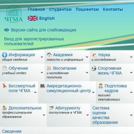
Главная
Студентам
Пациентам
Контакты
English
Версия сайта для слабовидящих
Вход для зарегистрированных
пользователей
Информация
Академия
Наука
общие сведения
новости и информация
и исследования
Обучение
Воспитание
Спортивная
жизнь ЧГМА
учебный отдел
и молодёжная
политика
Бессмертный
Аккредитационно-
Подготовка
полк ЧГМА
симуляционный центр
кадров
высшей
квалификации
Дополнительное
Абитуриенту
Система
оценки
профессиональное
поступление в ЧГМА
образование
качества
образования
Сведения