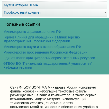
Музей истории ЧГМА
Профсоюзный комитет
Полезные ссылки
Министерство здравоохранения РФ
Горячая линия для обращений в Министерство
здравоохранения Российской Федерации
Министерство науки и высшего образования РФ
Министерство просвещения Российской Федерации
Единая коллекция цифровых образовательных ресурсов
ФГБОУ ВО "Пензенский государственный университет"
Кафедра терапия
Контактные данные и телефоны
Федеральное государственное бюджетное образовательное
Cайт ФГБОУ ВО ЧГМА Минздрава России использует
учреждение высшего образования «Читинская
файлы «cookie» - небольшие текстовые файлы,
государственная медицинская академия» Министерства
размещаемые на вашем компьютере, а также сервис
здравоохранения Российской Федерации
веб-аналитики Яндекс.Метрика, использующий
технологию «cookie», с целью анализа
Юридический и фактический адрес:
пользовательской активности и обеспечения удобного