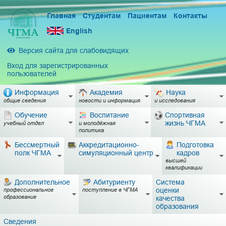
Главная
Студентам
Пациентам
Контакты
English
Версия сайта для слабовидящих
Вход для зарегистрированных
пользователей
Информация
Академия
Наука
общие сведения
новости и информация
и исследования
Обучение
Воспитание
Спортивная
жизнь ЧГМА
учебный отдел
и молодёжная
политика
Бессмертный
Аккредитационно-
Подготовка
полк ЧГМА
симуляционный центр
кадров
высшей
квалификации
Дополнительное
Абитуриенту
Система
оценки
профессиональное
поступление в ЧГМА
образование
качества
образования
Сведения