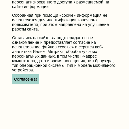
672000, Российская Федерация, Забайкальский край, г. Чита, ул.
персонализированного доступа к размещаемой на
Горького, д. 39 «а».
сайте информации.
Телефон приёмной ректора:
Собранная при помощи «cookie» информация не
8 (3022) 35-43-24
используется для идентификации конечного
пользователя, при этом направлена на улучшение
Электронная почта:
работы сайта.
pochta@chitgma.ru
Оставаясь на сайте вы подтверждает свое
Официальная группа «ВКонтакте»:
ознакомление и предоставляет согласие на
https://vk.com/news_chgma
использование файлов «cookie» и сервиса веб-
аналитики Яндекс.Метрика, обработку своих
Официальный канал «Телеграмм»:
персональных данных, в том числе IP-адрес
https://t.me/chgma75
компьютера, дата и время посещения, тип браузера,
Официальный канал «МАХ»:
тип операционной системы, тип и модель мобильного
https://max.ru/id7536010483_gos
устройства.
Согласен(а)
Вход
Главная
Карта сайта
Реквизиты учреждения