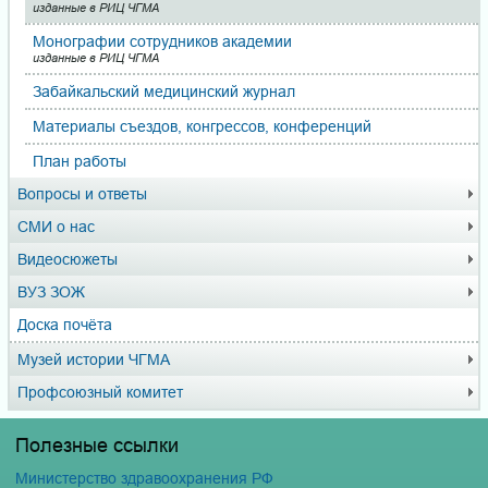
изданные в РИЦ ЧГМА
Монографии сотрудников академии
изданные в РИЦ ЧГМА
Забайкальский медицинский журнал
Материалы съездов, кон­грес­сов, конференций
План работы
Вопросы и ответы
СМИ о нас
Видеосюжеты
ВУЗ ЗОЖ
Доска почёта
Музей истории ЧГМА
Профсоюзный комитет
Полезные ссылки
Министерство здравоохранения РФ