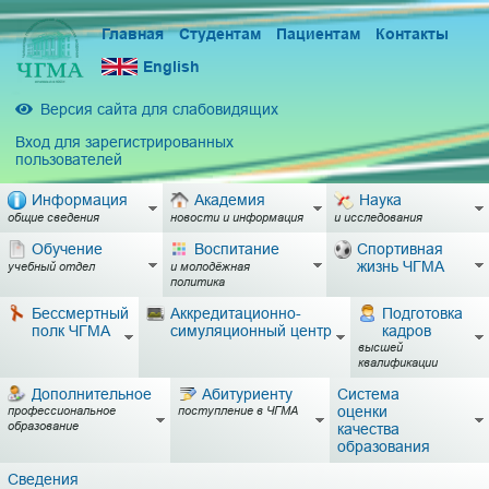
Главная
Студентам
Пациентам
Контакты
English
Версия сайта для слабовидящих
Вход для зарегистрированных
пользователей
Информация
Академия
Наука
общие сведения
новости и информация
и исследования
Обучение
Воспитание
Спортивная
жизнь ЧГМА
учебный отдел
и молодёжная
политика
Бессмертный
Аккредитационно-
Подготовка
полк ЧГМА
симуляционный центр
кадров
высшей
квалификации
Дополнительное
Абитуриенту
Система
оценки
профессиональное
поступление в ЧГМА
образование
качества
образования
Сведения