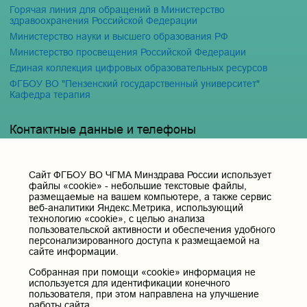
Горячая линия для обращений в Министерство
здравоохранения Российской Федерации
Министерство науки и высшего образования РФ
Министерство просвещения Российской Федерации
Единая коллекция цифровых образовательных ресурсов
ФГБОУ ВО "Пензенский государственный университет"
Кафедра терапия
Контактные данные и телефоны
Федеральное государственное бюджетное образовательное
учреждение высшего образования «Читинская
государственная медицинская академия» Министерства
Cайт ФГБОУ ВО ЧГМА Минздрава России использует
здравоохранения Российской Федерации
файлы «cookie» - небольшие текстовые файлы,
размещаемые на вашем компьютере, а также сервис
Юридический и фактический адрес:
веб-аналитики Яндекс.Метрика, использующий
672000, Российская Федерация, Забайкальский край, г. Чита, ул.
технологию «cookie», с целью анализа
Горького, д. 39 «а».
пользовательской активности и обеспечения удобного
персонализированного доступа к размещаемой на
Телефон приёмной ректора:
сайте информации.
8 (3022) 35-43-24
Собранная при помощи «cookie» информация не
Электронная почта:
используется для идентификации конечного
pochta@chitgma.ru
пользователя, при этом направлена на улучшение
Официальная группа «ВКонтакте»:
работы сайта.