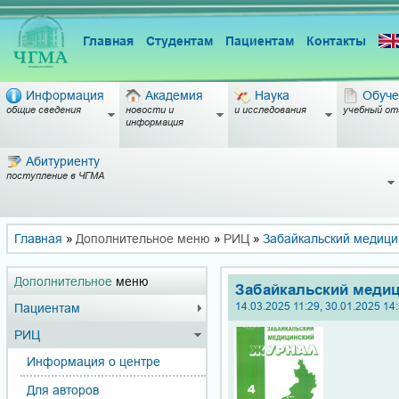
Главная
Студентам
Пациентам
Контакты
Информация
Академия
Наука
Обуче
общие сведения
новости и
и исследования
учебный от
информация
Абитуриенту
поступление в ЧГМА
Главная
»
Дополнительное меню
»
РИЦ
»
Забайкальский медици
Дополнительное
меню
Забайкальский медиц
14.03.2025 11:29, 30.01.2025 14
Пациентам
РИЦ
Информация о центре
Для авторов