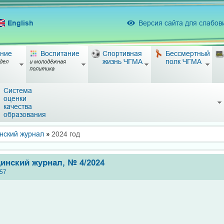
English
Версия сайта для слабо
ние
Воспитание
Спортивная
Бессмертный
жизнь ЧГМА
полк ЧГМА
дел
и молодёжная
политика
Система
оценки
качества
образования
нский журнал
»
2024 год
инский журнал, № 4/2024
:57