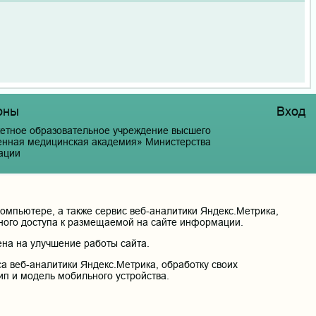
оны
Вход
етное образовательное учреждение высшего
венная медицинская академия» Министерства
ации
й край, г. Чита, ул. Горького, д. 39 «а».
мпьютере, а также сервис веб-аналитики Яндекс.Метрика,
нного доступа к размещаемой на сайте информации.
на на улучшение работы сайта.
а веб-аналитики Яндекс.Метрика, обработку своих
ип и модель мобильного устройства.