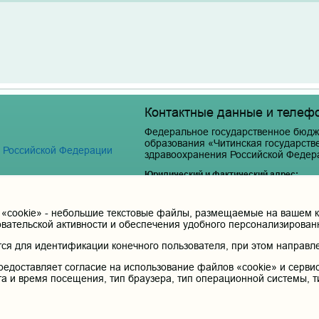
Контактные данные и телеф
Федеральное государственное бюдж
образования «Читинская государст
я Российской Федерации
здравоохранения Российской Федер
Юридический и фактический адрес:
672000, Российская Федерация, Забайкальски
Телефон приёмной ректора:
cookie» - небольшие текстовые файлы, размещаемые на вашем ко
 терапия
8 (3022) 35-43-24
овательской активности и обеспечения удобного персонализирова
Электронная почта:
я для идентификации конечного пользователя, при этом направле
pochta@chitgma.ru
редоставляет согласие на использование файлов «cookie» и сервис
Официальная группа «ВКонтакте»:
та и время посещения, тип браузера, тип операционной системы, т
https://vk.com/news_chgma
Официальный канал «Телеграмм»:
https://t.me/chgma75