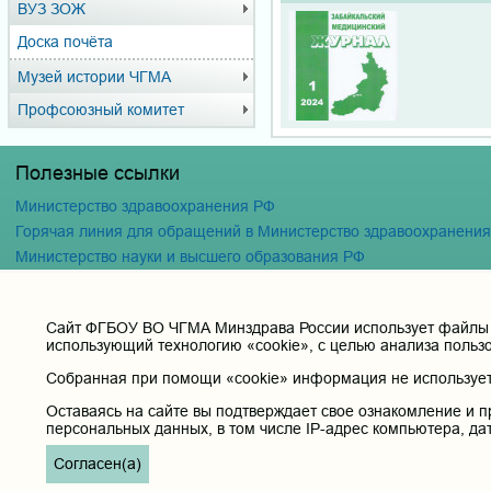
ВУЗ ЗОЖ
Доска почёта
Музей истории ЧГМА
Профсоюзный комитет
Полезные ссылки
Министерство здравоохранения РФ
Горячая линия для обращений в Министерство здравоохранени
Министерство науки и высшего образования РФ
Министерство просвещения Российской Федерации
Единая коллекция цифровых образовательных ресурсов
Cайт ФГБОУ ВО ЧГМА Минздрава России использует файлы «
ФГБОУ ВО "Пензенский государственный университет" Кафедра
использующий технологию «cookie», с целью анализа польз
Собранная при помощи «cookie» информация не используетс
Оставаясь на сайте вы подтверждает свое ознакомление и п
персональных данных, в том числе IP-адрес компьютера, да
Согласен(а)