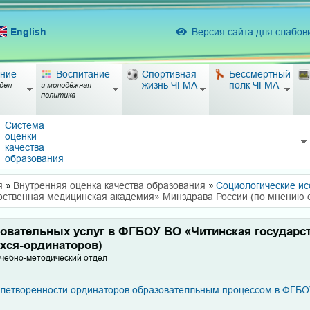
English
Версия сайта для слабо
ние
Воспитание
Спортивная
Бессмертный
жизнь ЧГМА
полк ЧГМА
дел
и молодёжная
политика
Система
оценки
качества
образования
я
»
Внутренняя оценка качества образования
»
Социологические и
арственная медицинская академия» Минздрава России (по мнению
зовательных услуг в ФГБОУ ВО «Читинская государс
хся-ординаторов)
Учебно-методический отдел
овлетворенности ординаторов образователльным процессом в ФГБ