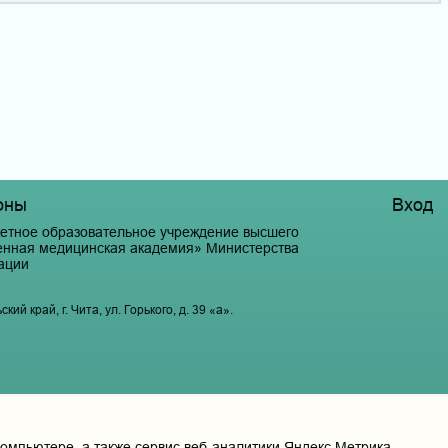
оны
Вход
етное образовательное учреждение высшего
венная медицинская академия» Министерства
ации
й край, г. Чита, ул. Горького, д. 39 «а».
мпьютере, а также сервис веб-аналитики Яндекс.Метрика,