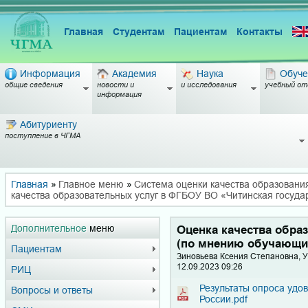
Главная
Студентам
Пациентам
Контакты
Информация
Академия
Наука
Обуче
общие сведения
новости и
и исследования
учебный от
информация
Абитуриенту
поступление в ЧГМА
Главная
»
Главное меню
»
Система оценки качества образовани
качества образовательных услуг в ФГБОУ ВО «Читинская госуд
Дополнительное
меню
Оценка качества обра
(по мнению обучающи
Пациентам
Зиновьева Ксения Степановна, 
12.09.2023 09:26
РИЦ
Результаты опроса уд
Вопросы и ответы
России.pdf