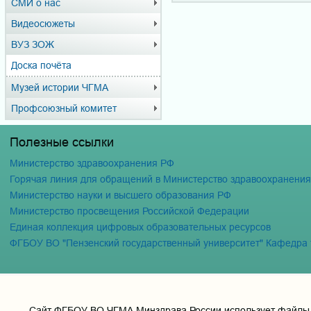
СМИ о нас
Видеосюжеты
ВУЗ ЗОЖ
Доска почёта
Музей истории ЧГМА
Профсоюзный комитет
Полезные ссылки
Министерство здравоохранения РФ
Горячая линия для обращений в Министерство здравоохранени
Министерство науки и высшего образования РФ
Министерство просвещения Российской Федерации
Единая коллекция цифровых образовательных ресурсов
ФГБОУ ВО "Пензенский государственный университет" Кафедра
Cайт ФГБОУ ВО ЧГМА Минздрава России использует файлы «