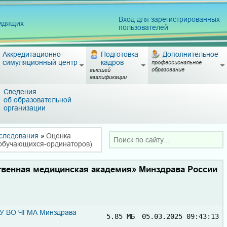
Вход для зарегистрированных
видящих
пользователей
Аккредитационно-
Подготовка
Дополнительное
симуляционный центр
кадров
профессиональное
образование
высшей
квалификации
Сведения
об образовательной
организации
сследования
»
Оценка
 обучающихся-ординаторов)
твенная медицинская академия» Минздрава России
ОУ ВО ЧГМА Минздрава
5.85 МБ
05.03.2025 09:43:13