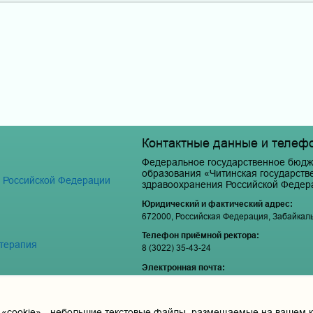
Контактные данные и телеф
Федеральное государственное бюдж
образования «Читинская государст
я Российской Федерации
здравоохранения Российской Федер
Юридический и фактический адрес:
672000, Российская Федерация, Забайкальски
Телефон приёмной ректора:
 терапия
8 (3022) 35-43-24
Электронная почта:
pochta@chitgma.ru
Официальная группа «ВКонтакте»:
https://vk.com/news_chgma
cookie» - небольшие текстовые файлы, размещаемые на вашем ко