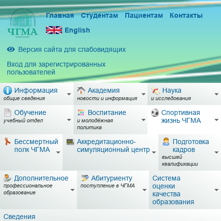
Главная
Студентам
Пациентам
Контакты
English
Версия сайта для слабовидящих
Вход для зарегистрированных
пользователей
Информация
Академия
Наука
общие сведения
новости и информация
и исследования
Обучение
Воспитание
Спортивная
жизнь ЧГМА
учебный отдел
и молодёжная
политика
Бессмертный
Аккредитационно-
Подготовка
полк ЧГМА
симуляционный центр
кадров
высшей
квалификации
Дополнительное
Абитуриенту
Система
оценки
профессиональное
поступление в ЧГМА
образование
качества
образования
Сведения