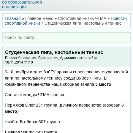
об образовательной
организации
Главная
»
Главное меню
»
Спортивная жизнь ЧГМА
»
Новости
спортивной жизни
»
Студенческая лига, настольный теннис
Студенческая лига, настольный теннис
Егоров Константин Васильевич, Администратор сайта
18.11.2014 11:10
6-10 ноября в зале ЗабГУ прошли соревнования студенческой
лиги по настольному теннису среди ВУЗов г.Читы. В
командном первенстве наша сборная заняла
3 место
.
Состав команды ЧГМА юноши:
Пермяков Олег 231 группа (в личном первенстве завоевал
3
место
)
Чинбат Батбилэг 607 группа.
Дашиев Чингис 449 группа.