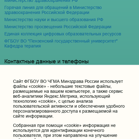
Министерство здравоохранения РФ
Горячая линия для обращений в Министерство
здравоохранения Российской Федерации
Министерство науки и высшего образования РФ
Министерство просвещения Российской Федерации
Единая коллекция цифровых образовательных ресурсов
ФГБОУ ВО "Пензенский государственный университет"
Кафедра терапия
Контактные данные и телефоны
Федеральное государственное бюджетное образовательное
учреждение высшего образования «Читинская
государственная медицинская академия» Министерства
Cайт ФГБОУ ВО ЧГМА Минздрава России использует
здравоохранения Российской Федерации
файлы «cookie» - небольшие текстовые файлы,
размещаемые на вашем компьютере, а также сервис
Юридический и фактический адрес:
веб-аналитики Яндекс.Метрика, использующий
672000, Российская Федерация, Забайкальский край, г. Чита, ул.
технологию «cookie», с целью анализа
Горького, д. 39 «а».
пользовательской активности и обеспечения удобного
персонализированного доступа к размещаемой на
Телефон приёмной ректора:
сайте информации.
8 (3022) 35-43-24
Собранная при помощи «cookie» информация не
Электронная почта:
используется для идентификации конечного
pochta@chitgma.ru
пользователя, при этом направлена на улучшение