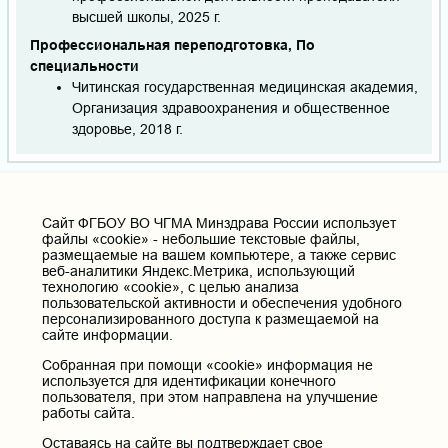
высшей школы, 2025 г.
Профессиональная переподготовка, По
специальности
Читинская государственная медицинская академия,
Организация здравоохранения и общественное
здоровье, 2018 г.
Дополнительное
меню
Cайт ФГБОУ ВО ЧГМА Минздрава России использует
Пациентам
файлы «cookie» - небольшие текстовые файлы,
РИЦ
размещаемые на вашем компьютере, а также сервис
веб-аналитики Яндекс.Метрика, использующий
Вопросы и ответы
технологию «cookie», с целью анализа
пользовательской активности и обеспечения удобного
СМИ о нас
персонализированного доступа к размещаемой на
сайте информации.
Видеосюжеты
Собранная при помощи «cookie» информация не
ВУЗ ЗОЖ
используется для идентификации конечного
пользователя, при этом направлена на улучшение
Доска почёта
работы сайта.
Музей истории ЧГМА
Оставаясь на сайте вы подтверждает свое