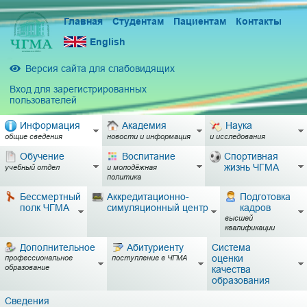
Главная
Студентам
Пациентам
Контакты
English
Версия сайта для слабовидящих
Вход для зарегистрированных
пользователей
Информация
Академия
Наука
общие сведения
новости и информация
и исследования
Обучение
Воспитание
Спортивная
жизнь ЧГМА
учебный отдел
и молодёжная
политика
Бессмертный
Аккредитационно-
Подготовка
полк ЧГМА
симуляционный центр
кадров
высшей
квалификации
Дополнительное
Абитуриенту
Система
оценки
профессиональное
поступление в ЧГМА
образование
качества
образования
Сведения