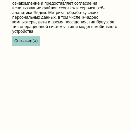
ознакомление и предоставляет согласие на
Профсоюзный комитет
использование файлов «cookie» и сервиса веб-
аналитики Яндекс.Метрика, обработку своих
персональных данных, в том числе IP-адрес
Полезные ссылки
компьютера, дата и время посещения, тип браузера,
тип операционной системы, тип и модель мобильного
Министерство здравоохранения РФ
устройства.
Горячая линия для обращений в Министерство
здравоохранения Российской Федерации
Согласен(а)
Министерство науки и высшего образования РФ
Министерство просвещения Российской Федерации
Единая коллекция цифровых образовательных ресурсов
ФГБОУ ВО "Пензенский государственный университет"
Кафедра терапия
Контактные данные и телефоны
Федеральное государственное бюджетное образовательное
учреждение высшего образования «Читинская
государственная медицинская академия» Министерства
здравоохранения Российской Федерации
Юридический и фактический адрес:
672000, Российская Федерация, Забайкальский край, г. Чита, ул.
Горького, д. 39 «а».