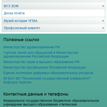
ВУЗ ЗОЖ
Доска почёта
Музей истории ЧГМА
Профсоюзный комитет
Полезные ссылки
Министерство здравоохранения РФ
Горячая линия для обращений в Министерство
здравоохранения Российской Федерации
Министерство науки и высшего образования РФ
Министерство просвещения Российской Федерации
Единая коллекция цифровых образовательных ресурсов
ФГБОУ ВО "Пензенский государственный университет"
Кафедра терапия
Контактные данные и телефоны
Федеральное государственное бюджетное образовательное
учреждение высшего образования «Читинская