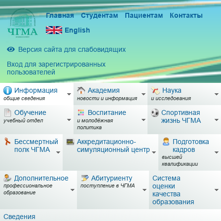
Главная
Студентам
Пациентам
Контакты
English
Версия сайта для слабовидящих
Вход для зарегистрированных
пользователей
Информация
Академия
Наука
общие сведения
новости и информация
и исследования
Обучение
Воспитание
Спортивная
жизнь ЧГМА
учебный отдел
и молодёжная
политика
Бессмертный
Аккредитационно-
Подготовка
полк ЧГМА
симуляционный центр
кадров
высшей
квалификации
Дополнительное
Абитуриенту
Система
оценки
профессиональное
поступление в ЧГМА
образование
качества
образования
Сведения