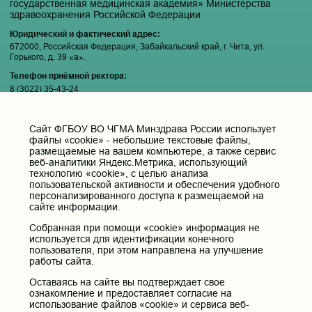
государственная медицинская академия» Министерства
здравоохранения Российской Федерации
Юридический и фактический адрес:
672000, Российская Федерация, Забайкальский край, г. Чита, ул.
Горького, д. 39 «а».
Телефон приёмной ректора:
8 (3022) 35-43-24
Электронная почта:
pochta@chitgma.ru
Cайт ФГБОУ ВО ЧГМА Минздрава России использует
Официальная группа «ВКонтакте»:
файлы «cookie» - небольшие текстовые файлы,
размещаемые на вашем компьютере, а также сервис
https://vk.com/news_chgma
веб-аналитики Яндекс.Метрика, использующий
Официальный канал «Телеграмм»:
технологию «cookie», с целью анализа
https://t.me/chgma75
пользовательской активности и обеспечения удобного
персонализированного доступа к размещаемой на
Официальный канал «МАХ»:
сайте информации.
https://max.ru/id7536010483_gos
Собранная при помощи «cookie» информация не
используется для идентификации конечного
Вход
пользователя, при этом направлена на улучшение
работы сайта.
Оставаясь на сайте вы подтверждает свое
ознакомление и предоставляет согласие на
Главная
использование файлов «cookie» и сервиса веб-