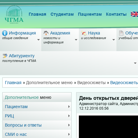
Главная
Студентам
Пациентам
Контакты
Информация
Академия
Наука
Обуче
общие сведения
новости и
и исследования
учебный от
информация
Абитуриенту
поступление в ЧГМА
Главная
»
Дополнительное меню
»
Видеосюжеты
»
Видеосюжет
Дополнительное
меню
День открытых дверей 
Администратор сайта, Админист
Пациентам
12.12.2016 05:56
РИЦ
Вопросы и ответы
СМИ о нас