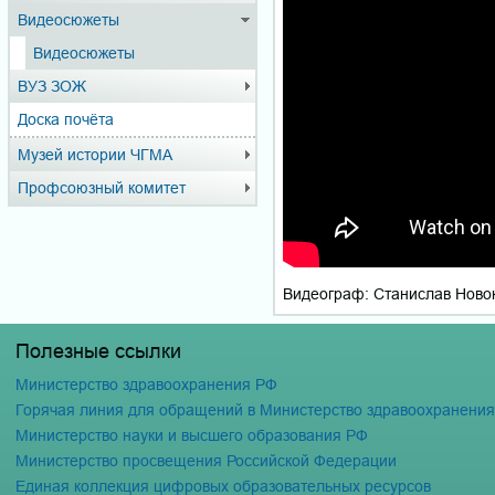
Видеосюжеты
Видеосюжеты
ВУЗ ЗОЖ
Доска почёта
Музей истории ЧГМА
Профсоюзный комитет
Видеограф: Станислав Нов
Полезные ссылки
Министерство здравоохранения РФ
Горячая линия для обращений в Министерство здравоохранени
Министерство науки и высшего образования РФ
Министерство просвещения Российской Федерации
Единая коллекция цифровых образовательных ресурсов