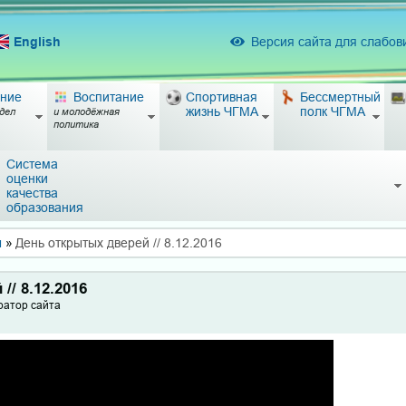
English
Версия сайта для слабо
ние
Воспитание
Спортивная
Бессмертный
жизнь ЧГМА
полк ЧГМА
дел
и молодёжная
политика
Система
оценки
качества
образования
ы
»
День открытых дверей // 8.12.2016
// 8.12.2016
ратор сайта