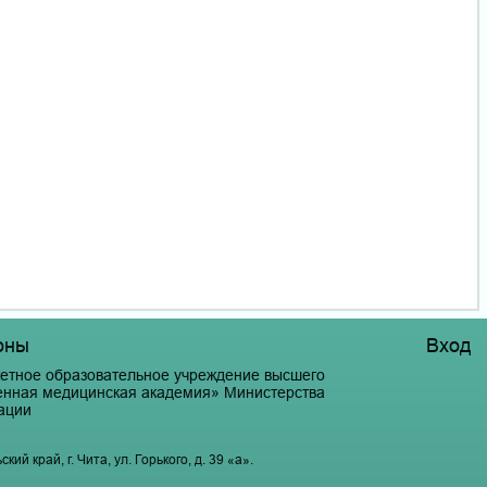
оны
Вход
етное образовательное учреждение высшего
венная медицинская академия» Министерства
ации
й край, г. Чита, ул. Горького, д. 39 «а».