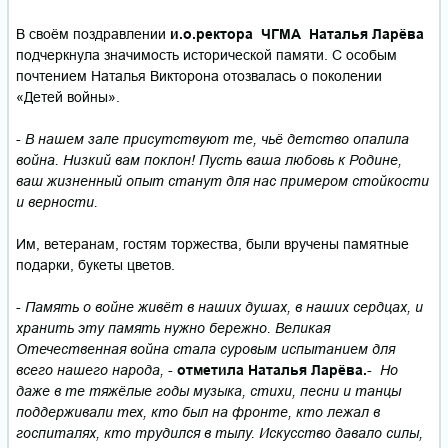
В своём поздравлении
и.о.ректора ЧГМА Наталья Ларёва
подчеркнула значимость исторической памяти. С особым
почтением Наталья Викторона отозвалась о поколении
«Детей войны».
-
В нашем зале присутствуют те, чьё детство опалила
война. Низкий вам поклон! Пусть ваша любовь к Родине,
ваш жизненный опыт станут для нас примером стойкости
и верности.
Им, ветеранам, гостям торжества, были вручены памятные
подарки, букеты цветов.
-
Память о войне живёт в наших душах, в наших сердцах, и
хранить эту память нужно бережно. Великая
Отечественная война стала суровым испытанием для
всего нашего народа,
-
отметила Наталья Ларёва.
-
Но
даже в те тяжёлые годы музыка, стихи, песни и танцы
поддерживали тех, кто был на фронте, кто лежал в
госпиталях, кто трудился в тылу. Искусство давало силы,