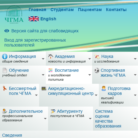
Главная
Студентам
Пациентам
Контакты
English
Версия сайта для слабовидящих
Вход для зарегистрированных
пользователей
Информация
Академия
Наука
общие сведения
новости и информация
и исследования
Обучение
Воспитание
Спортивная
жизнь ЧГМА
учебный отдел
и молодёжная
политика
Бессмертный
Аккредитационно-
Подготовка
полк ЧГМА
симуляционный центр
кадров
высшей
квалификации
Дополнительное
Абитуриенту
Система
оценки
профессиональное
поступление в ЧГМА
образование
качества
образования
Сведения