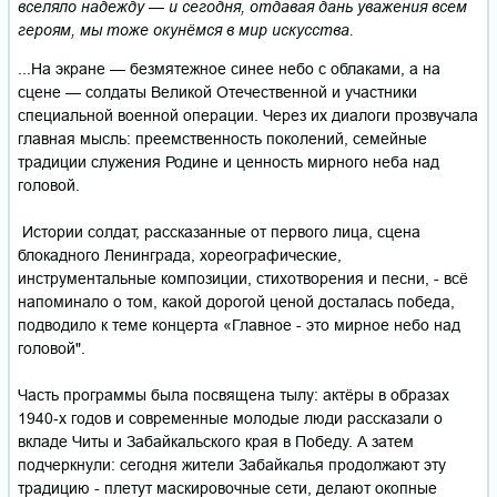
вселяло надежду — и сегодня, отдавая дань уважения всем
героям, мы тоже окунёмся в мир искусства.
...На экране — безмятежное синее небо с облаками, а на
сцене — солдаты Великой Отечественной и участники
специальной военной операции. Через их диалоги прозвучала
главная мысль: преемственность поколений, семейные
традиции служения Родине и ценность мирного неба над
головой.
Истории солдат, рассказанные от первого лица, сцена
блокадного Ленинграда, хореографические,
инструментальные композиции, стихотворения и песни, - всё
напоминало о том, какой дорогой ценой досталась победа,
подводило к теме концерта «Главное - это мирное небо над
головой".
Часть программы была посвящена тылу: актёры в образах
1940‑х годов и современные молодые люди рассказали о
вкладе Читы и Забайкальского края в Победу. А затем
подчеркнули: сегодня жители Забайкалья продолжают эту
традицию - плетут маскировочные сети, делают окопные