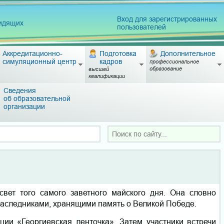
Вход для зарегистрированных
видящих
пользователей
Аккредитационно-
Подготовка
Дополнительное
симуляционный центр
кадров
профессиональное
образование
высшей
квалификации
Сведения
об образовательной
организации
вет того самого заветного майского дня. Она словно
наследниками, хранящими память о Великой Победе.
ии «Георгиевская ленточка». Затем участники встречи