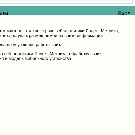
оны
Вход
етное образовательное учреждение высшего
венная медицинская академия» Министерства
мпьютере, а также сервис веб-аналитики Яндекс.Метрика,
ации
нного доступа к размещаемой на сайте информации.
на на улучшение работы сайта.
й край, г. Чита, ул. Горького, д. 39 «а».
а веб-аналитики Яндекс.Метрика, обработку своих
ип и модель мобильного устройства.
сональных данных