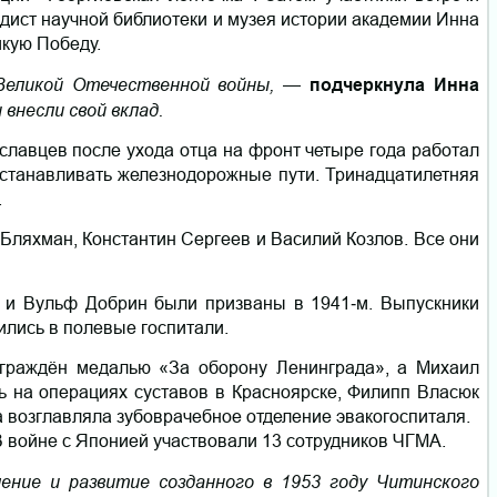
одист научной библиотеки и музея истории академии Инна
икую Победу.
 Великой Отечественной войны,
—
подчеркнула Инна
 внесли свой вклад.
ославцев после ухода отца на фронт четыре года работал
сстанавливать железнодорожные пути. Тринадцатилетняя
.
ляхман, Константин Сергеев и Василий Козлов. Все они
й и Вульф Добрин были призваны в 1941‑м. Выпускники
лись в полевые госпитали.
аграждён медалью «За оборону Ленинграда», а Михаил
 на операциях суставов в Красноярске, Филипп Власюк
а возглавляла зубоврачебное отделение эвакогоспиталя.
В войне с Японией участвовали 13 сотрудников ЧГМА.
ение и развитие созданного в 1953 году Читинского