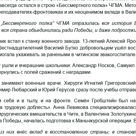
 навсегда остался в строю «Бессмертного полка» ЧГМА. Мет
реподавателях‑фронтовиках и их неоценимом вкладе в Вел
в „Бессмертного полка“ ЧГМА отразилась вся история
у вся страна объединилась ради Победы, и даже подростки
ник встал к станку военного завода. 13‑летний Алексей Яр
 Шестнадцатилетний Василий Бутко добровольцем ушёл во
огала ухаживать за ранеными в читинском эвакогоспитале
ушли и вчерашние школьники: Александр Носков, Самуил Б
ернулись с полей сражений с наградами.
 занимают военные врачи. Хирурги Игнатий Григоровски
мир Любарский и Юрий Герусов сразу после учёбы отправи
и себя и в тылу, и на фронте. Семён Гробштейн был н
 трудовую доблесть». Анна Левикова специализировалась
ирургических вмешательств в Чите, а Валентина Золотухин
да Победы, началась подготовка к Маньчжурской операции. 
з них внёс вклад в восстановление страны, в становл