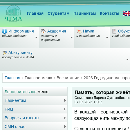
Главная
Студентам
Пациентам
Контакты
Информация
Академия
Наука
Обуче
общие сведения
новости и
и исследования
учебный от
информация
Абитуриенту
поступление в ЧГМА
Главная
»
Главное меню
»
Воспитание
»
2026 Год единства наро
Дополнительное
меню
Память, которая живё
Семенкова Лариса Султанбековн
Пациентам
07.05.2026 13:05
РИЦ
В каждой Георгиевской 
связующая нить между по
Вопросы и ответы
СМИ о нас
Студенты и сотрудники 