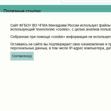
Полезные ссылки
Министерство здравоохранения РФ
Горячая линия для обращений в Министерство здравоохранени
Cайт ФГБОУ ВО ЧГМА Минздрава России использует файлы «
использующий технологию «cookie», с целью анализа польз
Министерство науки и высшего образования РФ
Министерство просвещения Российской Федерации
Собранная при помощи «cookie» информация не используетс
Единая коллекция цифровых образовательных ресурсов
Оставаясь на сайте вы подтверждает свое ознакомление и п
ФГБОУ ВО "Пензенский государственный университет" Кафедра
персональных данных, в том числе IP-адрес компьютера, да
Согласен(а)
Главная
Карта с