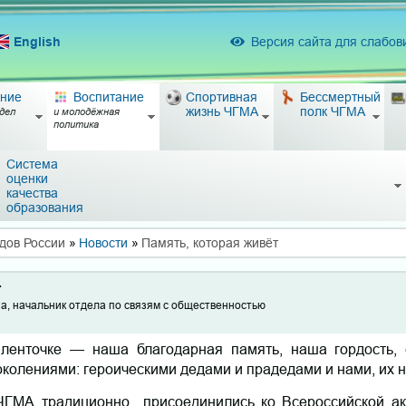
English
Версия сайта для слабо
ние
Воспитание
Спортивная
Бессмертный
жизнь ЧГМА
полк ЧГМА
дел
и молодёжная
политика
Система
оценки
качества
образования
дов России
»
Новости
»
Память, которая живёт
т
а, начальник отдела по связям с общественностью
ленточке — наша благодарная память, наша гордость, с
колениями: героическими дедами и прадедами и нами, их 
ЧГМА традиционно присоединились ко Всероссийской акц