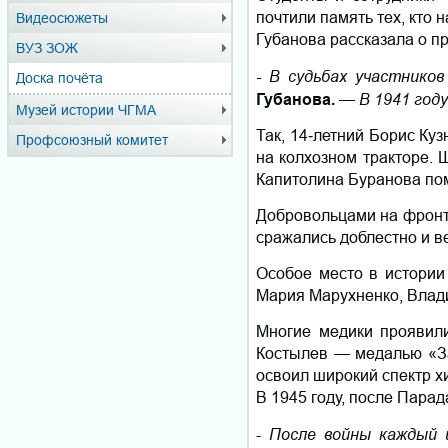
почтили память тех, кто
Видеосюжеты
Губанова рассказала о п
ВУЗ ЗОЖ
- В судьбах участнико
Доска почёта
В 1941 год
Губанова.
—
Музей истории ЧГМА
Так, 14‑летний Борис Куз
Профсоюзный комитет
на колхозном тракторе.
Капитолина Буранова пом
Добровольцами на фронт 
сражались доблестно и в
Особое место в истории
Мария Марухненко, Влади
Многие медики проявил
Костылев — медалью «За
освоил широкий спектр х
В 1945 году, после Пара
После войны каждый и
-