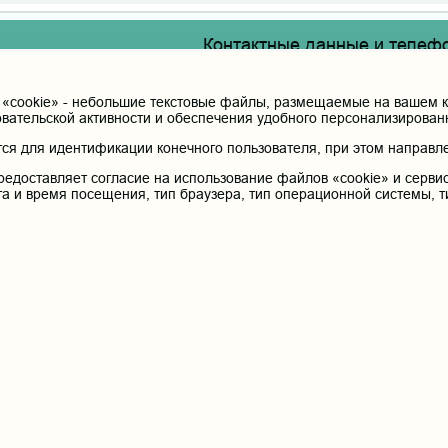
Контактные данные и телеф
Федеральное государственное бюдж
образования «Читинская государст
я Российской Федерации
cookie» - небольшие текстовые файлы, размещаемые на вашем ко
здравоохранения Российской Федер
овательской активности и обеспечения удобного персонализирова
Юридический и фактический адрес:
я для идентификации конечного пользователя, при этом направле
672000, Российская Федерация, Забайкальски
Телефон приёмной ректора:
редоставляет согласие на использование файлов «cookie» и сервис
 терапия
та и время посещения, тип браузера, тип операционной системы, т
8 (3022) 35-43-24
Электронная почта:
pochta@chitgma.ru
Официальная группа «ВКонтакте»:
https://vk.com/news_chgma
Официальный канал «Телеграмм»:
https://t.me/chgma75
Официальный канал «МАХ»:
https://max.ru/id7536010483_gos
айта
Реквизиты учреждения
Контакты
Политика обработки пер