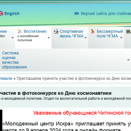
English
Версия сайта для слабо
ние
Воспитание
Спортивная
Бессмертный
жизнь ЧГМА
полк ЧГМА
дел
и молодёжная
политика
Система
оценки
качества
образования
тивали
»
Приглашаем принять участие в фотоконкурсе ко Дню косм
частие в фотоконкурсе ко Дню космонавтики
е и молодёжной политике, Отдел по воспитательной работе и молодёжной по
Уважаемые обучающиеся Читинской го
«Молодежный центр Искра» приглашает принять у
марта до 9 апреля 2024 года в онлайн формате.