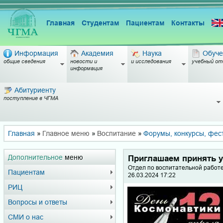
Главная
Студентам
Пациентам
Контакты
Информация
Академия
Наука
Обуче
общие сведения
новости и
и исследования
учебный от
информация
Абитуриенту
поступление в ЧГМА
Главная
»
Главное меню
»
Воспитание
»
Форумы, конкурсы, фес
Дополнительное
меню
Приглашаем принять у
Отдел по воспитательной работ
Пациентам
26.03.2024 17:22
РИЦ
Вопросы и ответы
СМИ о нас