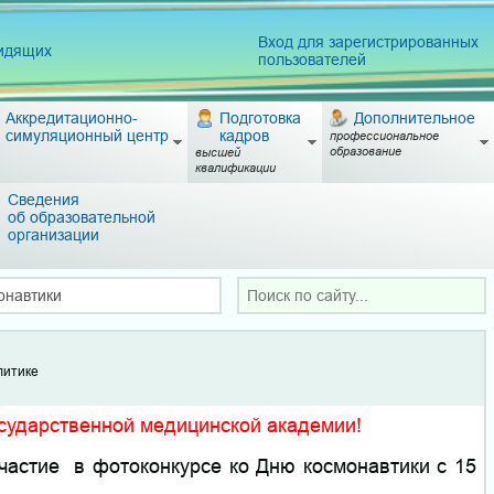
Вход для зарегистрированных
видящих
пользователей
Аккредитационно-
Подготовка
Дополнительное
симуляционный центр
кадров
профессиональное
образование
высшей
квалификации
Сведения
об образовательной
организации
онавтики
литике
сударственной медицинской академии!
частие в фотоконкурсе ко Дню космонавтики с 15