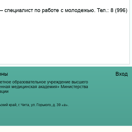
 специалист по работе с молодежью. Тел.: 8 (996)
оны
Вход
етное образовательное учреждение высшего
венная медицинская академия» Министерства
ации
й край, г. Чита, ул. Горького, д. 39 «а».