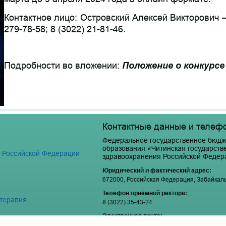
Контактное лицо: Островский Алексей Викторович —
279-78-58; 8 (3022) 21-81-46.
Подробности во вложении:
Положение о конкурсе
Контактные данные и телеф
Федеральное государственное бюдж
образования «Читинская государст
я Российской Федерации
здравоохранения Российской Федер
Юридический и фактический адрес:
672000, Российская Федерация, Забайкальски
Телефон приёмной ректора:
 терапия
8 (3022) 35-43-24
Электронная почта:
pochta@chitgma.ru