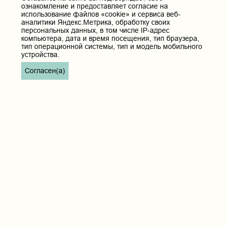
ознакомление и предоставляет согласие на
Телефон приёмной ректора:
использование файлов «cookie» и сервиса веб-
8 (3022) 35-43-24
аналитики Яндекс.Метрика, обработку своих
Электронная почта:
персональных данных, в том числе IP-адрес
pochta@chitgma.ru
компьютера, дата и время посещения, тип браузера,
тип операционной системы, тип и модель мобильного
Официальная группа «ВКонтакте»:
устройства.
https://vk.com/news_chgma
Согласен(а)
Официальный канал «Телеграмм»:
https://t.me/chgma75
Официальный канал «МАХ»:
https://max.ru/id7536010483_gos
Вход
Главная
Карта сайта
Реквизиты учреждения
Контакты