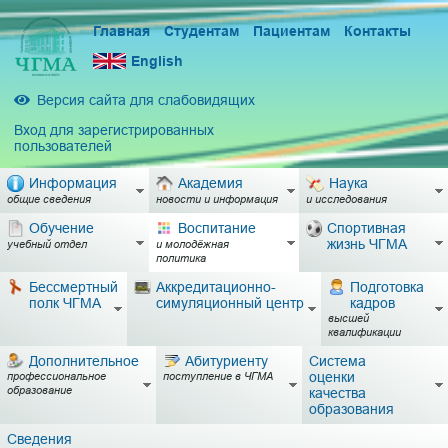
Главная
Студентам
Пациентам
Контакты
English
Версия сайта для слабовидящих
Вход для зарегистрированных
пользователей
Информация
Академия
Наука
общие сведения
новости и информация
и исследования
Обучение
Воспитание
Спортивная
жизнь ЧГМА
учебный отдел
и молодёжная
политика
Бессмертный
Аккредитационно-
Подготовка
полк ЧГМА
симуляционный центр
кадров
высшей
квалификации
Дополнительное
Абитуриенту
Система
оценки
профессиональное
поступление в ЧГМА
образование
качества
образования
Сведения