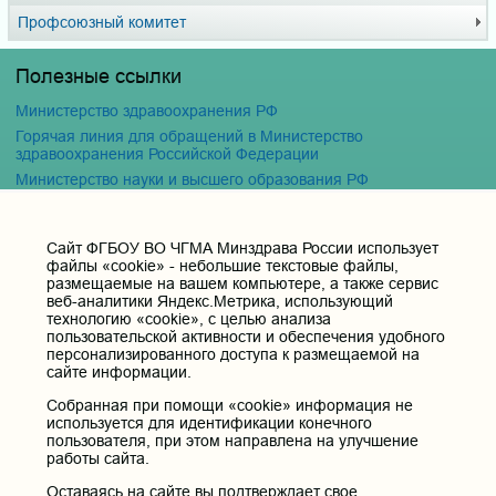
Профсоюзный комитет
Полезные ссылки
Министерство здравоохранения РФ
Горячая линия для обращений в Министерство
здравоохранения Российской Федерации
Министерство науки и высшего образования РФ
Министерство просвещения Российской Федерации
Единая коллекция цифровых образовательных ресурсов
Cайт ФГБОУ ВО ЧГМА Минздрава России использует
ФГБОУ ВО "Пензенский государственный университет"
файлы «cookie» - небольшие текстовые файлы,
Кафедра терапия
размещаемые на вашем компьютере, а также сервис
веб-аналитики Яндекс.Метрика, использующий
технологию «cookie», с целью анализа
Контактные данные и телефоны
пользовательской активности и обеспечения удобного
персонализированного доступа к размещаемой на
Федеральное государственное бюджетное образовательное
сайте информации.
учреждение высшего образования «Читинская
государственная медицинская академия» Министерства
Собранная при помощи «cookie» информация не
здравоохранения Российской Федерации
используется для идентификации конечного
пользователя, при этом направлена на улучшение
Юридический и фактический адрес:
работы сайта.
672000, Российская Федерация, Забайкальский край, г. Чита, ул.
Горького, д. 39 «а».
Оставаясь на сайте вы подтверждает свое