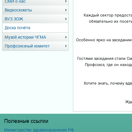
СМИ о нас
Видеосюжеты
Каждый сектор предоста
ВУЗ ЗОЖ
обязательно их посет
Доска почёта
Музей истории ЧГМА
Особенно ярко на заседании 
Профсоюзный комитет
Гостями заседания стали С
Профсоюз, где он находи
Хотите знать, почему в
Жди
Полезные ссылки
Министерство здравоохранения РФ