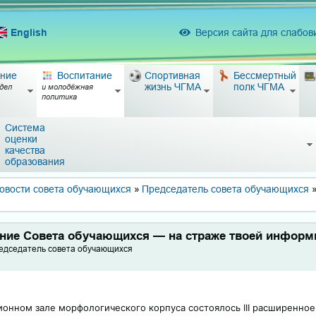
English
Версия сайта для слабо
ние
Воспитание
Спортивная
Бессмертный
жизнь ЧГМА
полк ЧГМА
дел
и молодёжная
политика
Система
оценки
качества
образования
овости совета обучающихся
»
Председатель совета обучающихся
дание Совета обучающихся — на страже твоей инфор
едседатель совета обучающихся
ционном зале морфологического корпуса состоялось III расширенно