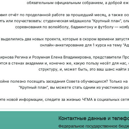
обязательным официальным собранием, а доброй еж
вил отчёт по проделанной работе за прошедший месяц, а также ос
ить или поучаствовать: студенческая мёдашкола "Крупный план", ол
соревнования по волейболу, бадминтону и футболу — ноябр
выделились два новых проекта, которые в скором времени запустят
онлайн-анкетирование для 1 курса на тему "Ада
мирнова Регина и Розумная Елена Владимировна, представители Пр
тся в стенах академии и, конечно же, какую пользу несёт для нас, 
структуру, и, может быть, это ваш шанс найти 
двойне полезно посещать заседания Совета обучающихся? Только на
"Крупный план", вы можете стать одним из участников р
те новой информации, следите за жизнью ЧГМА в социальных сетях
Контактные данные и телеф
Федеральное государственное бюдж