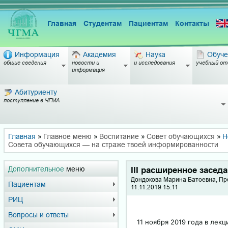
Главная
Студентам
Пациентам
Контакты
Информация
Академия
Наука
Обуче
общие сведения
новости и
и исследования
учебный от
информация
Абитуриенту
поступление в ЧГМА
Главная
»
Главное меню
»
Воспитание
»
Совет обучающихся
»
Н
Совета обучающихся — на страже твоей информированности
Дополнительное
меню
III расширенное засе
Дондокова Марина Батоевна, Пр
Пациентам
11.11.2019 15:11
РИЦ
Вопросы и ответы
11 ноября 2019 года в лек