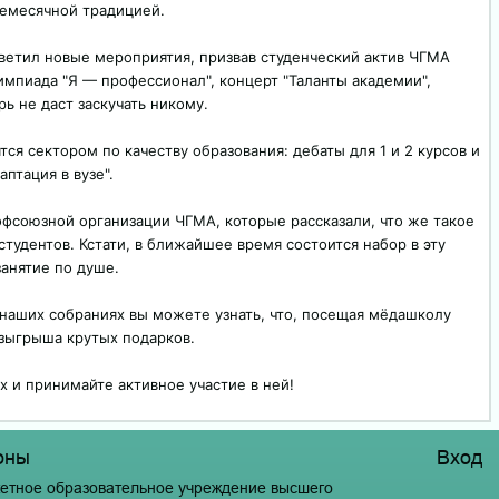
емесячной традицией.
ветил новые мероприятия, призвав студенческий актив ЧГМА
импиада "Я — профессионал", концерт "Таланты академии",
ь не даст заскучать никому.
ся сектором по качеству образования: дебаты для 1 и 2 курсов и
птация в вузе".
офсоюзной организации ЧГМА, которые рассказали, что же такое
студентов. Кстати, в ближайшее время состоится набор в эту
занятие по душе.
 наших собраниях вы можете узнать, что, посещая мёдашколу
озыгрыша крутых подарков.
 и принимайте активное участие в ней!
оны
Вход
етное образовательное учреждение высшего