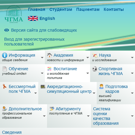
Главная
Студентам
Пациентам
Контакты
English
Версия сайта для слабовидящих
Вход для зарегистрированных
пользователей
Информация
Академия
Наука
общие сведения
новости и информация
и исследования
Обучение
Воспитание
Спортивная
жизнь ЧГМА
учебный отдел
и молодёжная
политика
Бессмертный
Аккредитационно-
Подготовка
полк ЧГМА
симуляционный центр
кадров
высшей
квалификации
Дополнительное
Абитуриенту
Система
оценки
профессиональное
поступление в ЧГМА
образование
качества
образования
Сведения