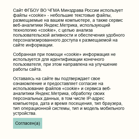
672000, Российская Федерация, Забайкальский край, г. Чита, ул.
Горького, д. 39 «а».
Cайт ФГБОУ ВО ЧГМА Минздрава России использует
файлы «cookie» - небольшие текстовые файлы,
Телефон приёмной ректора:
размещаемые на вашем компьютере, а также сервис
8 (3022) 35-43-24
веб-аналитики Яндекс.Метрика, использующий
технологию «cookie», с целью анализа
Электронная почта:
пользовательской активности и обеспечения удобного
pochta@chitgma.ru
персонализированного доступа к размещаемой на
сайте информации.
Официальная группа «ВКонтакте»:
https://vk.com/news_chgma
Собранная при помощи «cookie» информация не
используется для идентификации конечного
Официальный канал «Телеграмм»:
пользователя, при этом направлена на улучшение
https://t.me/chgma75
работы сайта.
Официальный канал «МАХ»:
Оставаясь на сайте вы подтверждает свое
https://max.ru/id7536010483_gos
ознакомление и предоставляет согласие на
использование файлов «cookie» и сервиса веб-
Вход
аналитики Яндекс.Метрика, обработку своих
персональных данных, в том числе IP-адрес
компьютера, дата и время посещения, тип браузера,
тип операционной системы, тип и модель мобильного
устройства.
Главная
Согласен(а)
Карта сайта
Реквизиты учреждения