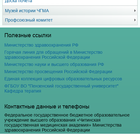
Доска почёта
Музей истории ЧГМА
Профсоюзный комитет
Полезные ссылки
Министерство здравоохранения РФ
Горячая линия для обращений в Министерство
здравоохранения Российской Федерации
Министерство науки и высшего образования РФ
Министерство просвещения Российской Федерации
Единая коллекция цифровых образовательных ресурсов
ФГБОУ ВО "Пензенский государственный университет"
Кафедра терапия
Контактные данные и телефоны
Федеральное государственное бюджетное образовательное
учреждение высшего образования «Читинская
государственная медицинская академия» Министерства
здравоохранения Российской Федерации
Юридический и фактический адрес: