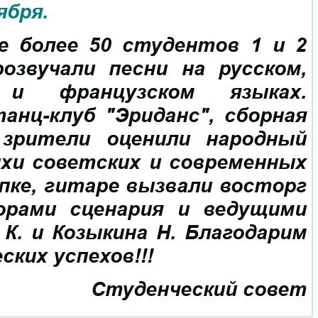
ября.
е более 50 студентов 1 и 2
озвучали песни на русском,
м и французском языках.
анц-клуб "Эриданс", сборная
 зрители оценили народный
ихи советских и современных
пке, гитаре вызвали восторг
орами сценария и ведущими
К. и Козыкина Н. Благодарим
ких успехов!!!
Студенческий совет