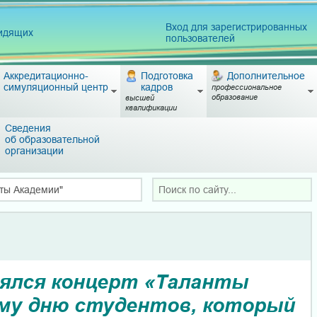
Вход для зарегистрированных
видящих
пользователей
Аккредитационно-
Подготовка
Дополнительное
симуляционный центр
кадров
профессиональное
образование
высшей
квалификации
Сведения
об образовательной
организации
ты Академии"
оялся концерт «Таланты
ому дню студентов, который