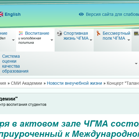
English
Версия сайта для слабо
ние
Воспитание
Спортивная
Бессмертный
жизнь ЧГМА
полк ЧГМА
дел
и молодёжная
политика
Система
оценки
качества
образования
ния
»
СМИ Академии
»
Новости внеучебной жизни
»
Концерт "Талан
адемии"
нтр воспитания студентов
бря в актовом зале ЧГМА сост
 приуроченный к Международн