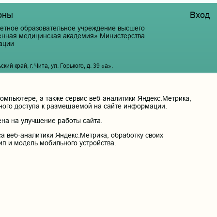
оны
Вход
етное образовательное учреждение высшего
венная медицинская академия» Министерства
ации
й край, г. Чита, ул. Горького, д. 39 «а».
мпьютере, а также сервис веб-аналитики Яндекс.Метрика,
нного доступа к размещаемой на сайте информации.
на на улучшение работы сайта.
а веб-аналитики Яндекс.Метрика, обработку своих
ип и модель мобильного устройства.
сональных данных