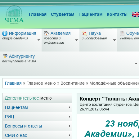
Главная
Студентам
Пациентам
Контакты
Информация
Академия
Наука
Обуче
общие сведения
новости и
и исследования
учебный от
информация
Абитуриенту
поступление в ЧГМА
Главная
»
Главное меню
»
Воспитание
»
Молодёжные объедине
Дополнительное
меню
Концерт "Таланты Ак
Центр воспитания студентов, Це
Пациентам
26.11.2012 06:44
РИЦ
23 ноя
Вопросы и ответы
Академии»,
СМИ о нас