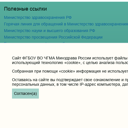
Полезные ссылки
Министерство здравоохранения РФ
Горячая линия для обращений в Министерство здравоохранени
Министерство науки и высшего образования РФ
Министерство просвещения Российской Федерации
Единая коллекция цифровых образовательных ресурсов
ФГБОУ ВО "Пензенский государственный университет" Кафедра
Cайт ФГБОУ ВО ЧГМА Минздрава России использует файлы «
использующий технологию «cookie», с целью анализа польз
Собранная при помощи «cookie» информация не используетс
Оставаясь на сайте вы подтверждает свое ознакомление и п
персональных данных, в том числе IP-адрес компьютера, да
Согласен(а)
Главная
Карта с