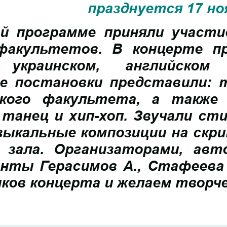
празднуется 17 но
й программе приняли участи
факультетов. В концерте пр
, украинском, английско
е постановки представили: т
ского факультета, а также
 танец и хип-хоп. Звучали ст
зыкальные композиции на скри
 зала. Организаторами, авт
нты Герасимов А., Стафеева 
ков концерта и желаем творчес