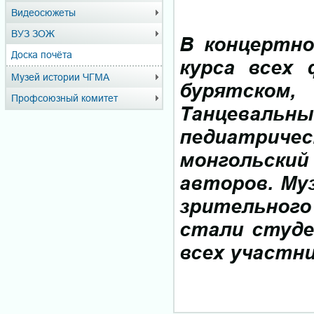
Видеосюжеты
ВУЗ ЗОЖ
В концертно
Доска почёта
курса всех 
Музей истории ЧГМА
бурятском
Профсоюзный комитет
Танцевальны
педиатриче
монгольский
авторов. Му
зрительного
стали студе
всех участни