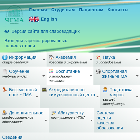
Главная
Студентам
Пациентам
Контакты
English
Версия сайта для слабовидящих
Вход для зарегистрированных
пользователей
Информация
Академия
Наука
общие сведения
новости и информация
и исследования
Обучение
Воспитание
Спортивная
жизнь ЧГМА
учебный отдел
и молодёжная
политика
Бессмертный
Аккредитационно-
Подготовка
полк ЧГМА
симуляционный центр
кадров
высшей
квалификации
Дополнительное
Абитуриенту
Система
оценки
профессиональное
поступление в ЧГМА
образование
качества
образования
Сведения