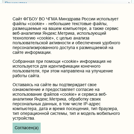
Пациентам
РИЦ
Cайт ФГБОУ ВО ЧГМА Минздрава России использует
Вопросы и ответы
файлы «cookie» - небольшие текстовые файлы,
размещаемые на вашем компьютере, а также сервис
СМИ о нас
веб-аналитики Яндекс.Метрика, использующий
технологию «cookie», с целью анализа
Видеосюжеты
пользовательской активности и обеспечения удобного
персонализированного доступа к размещаемой на
ВУЗ ЗОЖ
сайте информации.
Доска почёта
Собранная при помощи «cookie» информация не
используется для идентификации конечного
Музей истории ЧГМА
пользователя, при этом направлена на улучшение
работы сайта.
Профсоюзный комитет
Оставаясь на сайте вы подтверждает свое
ознакомление и предоставляет согласие на
Полезные ссылки
использование файлов «cookie» и сервиса веб-
аналитики Яндекс.Метрика, обработку своих
Министерство здравоохранения РФ
персональных данных, в том числе IP-адрес
Горячая линия для обращений в Министерство
компьютера, дата и время посещения, тип браузера,
здравоохранения Российской Федерации
тип операционной системы, тип и модель мобильного
Министерство науки и высшего образования РФ
устройства.
Министерство просвещения Российской Федерации
Согласен(а)
Единая коллекция цифровых образовательных ресурсов