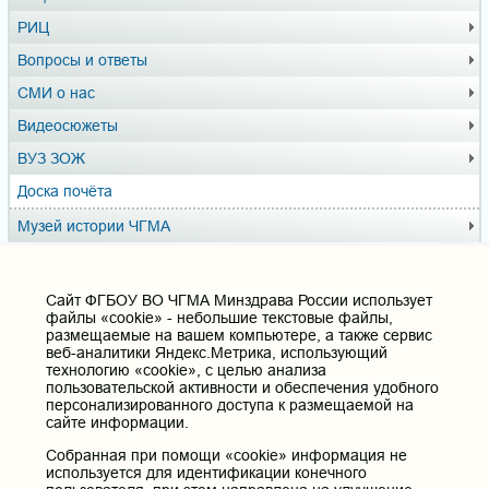
РИЦ
Вопросы и ответы
СМИ о нас
Видеосюжеты
ВУЗ ЗОЖ
Доска почёта
Музей истории ЧГМА
Профсоюзный комитет
Cайт ФГБОУ ВО ЧГМА Минздрава России использует
Полезные ссылки
файлы «cookie» - небольшие текстовые файлы,
размещаемые на вашем компьютере, а также сервис
Министерство здравоохранения РФ
веб-аналитики Яндекс.Метрика, использующий
технологию «cookie», с целью анализа
Горячая линия для обращений в Министерство
пользовательской активности и обеспечения удобного
здравоохранения Российской Федерации
персонализированного доступа к размещаемой на
Министерство науки и высшего образования РФ
сайте информации.
Министерство просвещения Российской Федерации
Собранная при помощи «cookie» информация не
Единая коллекция цифровых образовательных ресурсов
используется для идентификации конечного
ФГБОУ ВО "Пензенский государственный университет"