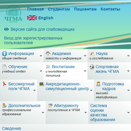
Главная
Студентам
Пациентам
Контакты
English
Версия сайта для слабовидящих
Вход для зарегистрированных
пользователей
Информация
Академия
Наука
общие сведения
новости и информация
и исследования
Обучение
Воспитание
Спортивная
жизнь ЧГМА
учебный отдел
и молодёжная
политика
Бессмертный
Аккредитационно-
Подготовка
полк ЧГМА
симуляционный центр
кадров
высшей
квалификации
Дополнительное
Абитуриенту
Система
оценки
профессиональное
поступление в ЧГМА
образование
качества
образования
Сведения