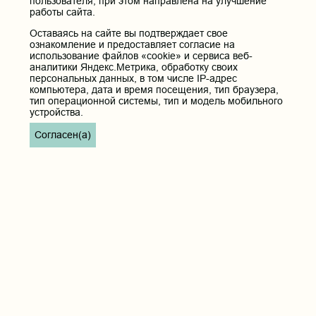
пользователя, при этом направлена на улучшение
Кафедра терапия
работы сайта.
Оставаясь на сайте вы подтверждает свое
ознакомление и предоставляет согласие на
Контактные данные и телефоны
использование файлов «cookie» и сервиса веб-
Федеральное государственное бюджетное образовательное
аналитики Яндекс.Метрика, обработку своих
учреждение высшего образования «Читинская
персональных данных, в том числе IP-адрес
государственная медицинская академия» Министерства
компьютера, дата и время посещения, тип браузера,
здравоохранения Российской Федерации
тип операционной системы, тип и модель мобильного
устройства.
Юридический и фактический адрес:
672000, Российская Федерация, Забайкальский край, г. Чита, ул.
Согласен(а)
Горького, д. 39 «а».
Телефон приёмной ректора:
8 (3022) 35-43-24
Электронная почта:
pochta@chitgma.ru
Официальная группа «ВКонтакте»:
https://vk.com/news_chgma
Официальный канал «Телеграмм»:
https://t.me/chgma75
Официальный канал «МАХ»:
https://max.ru/id7536010483_gos