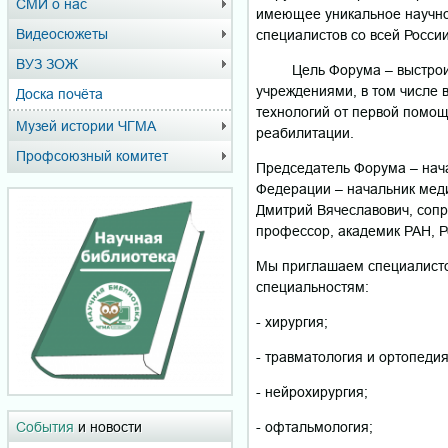
СМИ о нас
имеющее уникальное научно
Видеосюжеты
специалистов со всей России
ВУЗ ЗОЖ
Цель Форума – выстроить 
учреждениями, в том числе 
Доска почёта
технологий от первой помо
Музей истории ЧГМА
реабилитации.
Профсоюзный комитет
Председатель Форума – нач
Федерации – начальник мед
Дмитрий Вячеславович, сопр
профессор, академик РАН, 
Мы приглашаем специалисто
специальностям:
- хирургия;
- травматология и ортопедия
- нейрохирургия;
- офтальмология;
События
и новости