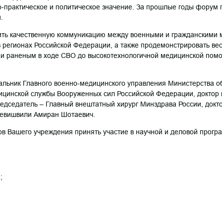
-практическое и политическое значение. За прошлые годы форум 
.
качественную коммуникацию между военными и гражданскими 
в регионах Российской Федерации, а также продемонстрировать ве
щи раненым в ходе СВО до высокотехнологичной медицинской помо
альник Главного военно-медицинского управления Министерства о
ицинской службы Вооруженных сил Российской Федерации, доктор 
едседатель – Главный внештатный хирург Минздрава России, докто
Ревишвили Амиран Шотаевич.
в Вашего учреждения принять участие в научной и деловой прог
;