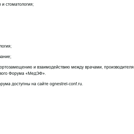
 и стоматология;
логия;
вание;
портозамещению и взаимодействию между врачами, производител
ового Форума «МедЭФ».
ума доступны на сайте ognestrel-conf.ru.