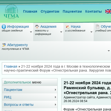
Главная
Студентам
Пациентам
Контакты
Информация
Академия
Наука
Обуче
общие сведения
новости и
и исследования
учебный от
информация
Абитуриенту
поступление в ЧГМА
Главная
»
21-22 ноября 2024 года в г. Москве в технологическо
научно-практический Форум «Огнестрельная рана. Хирургия по
Дополнительное
меню
21-22 ноября 2024 год
Раменский бульвар, д
Пациентам
«Огнестрельная рана.
РИЦ
Администратор сайта, Админист
26.06.2024 08:54
Вопросы и ответы
Форум «Огнестрельная рана.