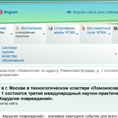
English
Версия сайта для слабо
ние
Воспитание
Спортивная
Бессмертный
жизнь ЧГМА
полк ЧГМА
дел
и молодёжная
политика
Система
оценки
качества
образования
м кластере «Ломоносов» по адресу: Раменский бульвар, д. 1 состо
вреждений».
а в г. Москве в технологическом кластере «Ломоносов
. 1 состоится третий международный научно-практи
 Хирургия повреждений».
ратор сайта
 Хирургия повреждений» - значимое ежегодное событие для всего