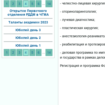
- челюстно-лицевая хирургия
...
1
2
3
4
5
6
14
Открытие Первичного
- оториноларингология;
отделения РДДМ в ЧГМА
- лучевая диагностика;
Таланты академии 2023
- пластическая хирургия;
Юбилей день 3
- анестезиология-реанимато
Юбилей день 2
- реабилитация и протезиро
Юбилей день 1
...
- деловая программа по им
1
2
3
4
5
6
14
и государства в рамках дел
Регистрация и программа Фор