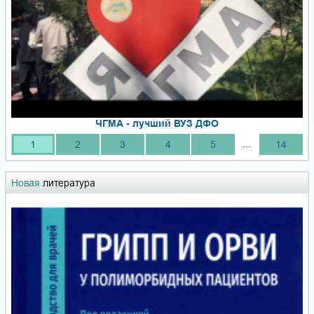
ЧГМА - лучший ВУЗ ДФО
...
1
2
3
4
5
14
Новая
литература