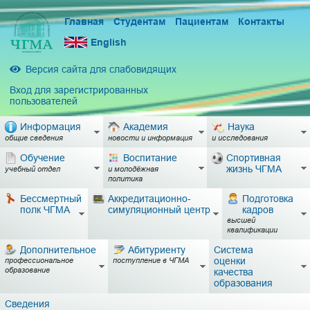
Главная
Студентам
Пациентам
Контакты
English
Версия сайта для слабовидящих
Вход для зарегистрированных
пользователей
Информация
Академия
Наука
общие сведения
новости и информация
и исследования
Обучение
Воспитание
Спортивная
жизнь ЧГМА
учебный отдел
и молодёжная
политика
Бессмертный
Аккредитационно-
Подготовка
полк ЧГМА
симуляционный центр
кадров
высшей
квалификации
Дополнительное
Абитуриенту
Система
оценки
профессиональное
поступление в ЧГМА
образование
качества
образования
Сведения