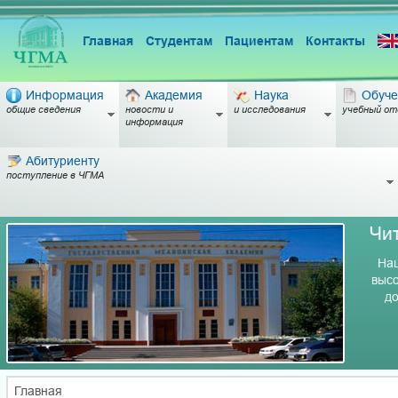
Главная
Студентам
Пациентам
Контакты
Информация
Академия
Наука
Обуче
общие сведения
новости и
и исследования
учебный от
информация
Абитуриенту
поступление в ЧГМА
Чи
Наш
высо
до
Главная