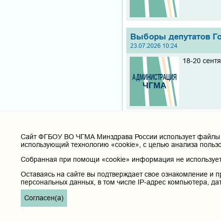
Выборы депутатов Г
23.07.2026 10:24
18-20 сент
Результаты вступите
22.07.2026 18:39
Cайт ФГБОУ ВО ЧГМА Минздрава России использует файлы «
использующий технологию «cookie», с целью анализа польз
Результаты
Собранная при помощи «cookie» информация не используетс
Оставаясь на сайте вы подтверждает свое ознакомление и п
персональных данных, в том числе IP-адрес компьютера, да
Согласен(а)
ИНФОРМАЦИЯ ДЛЯ П