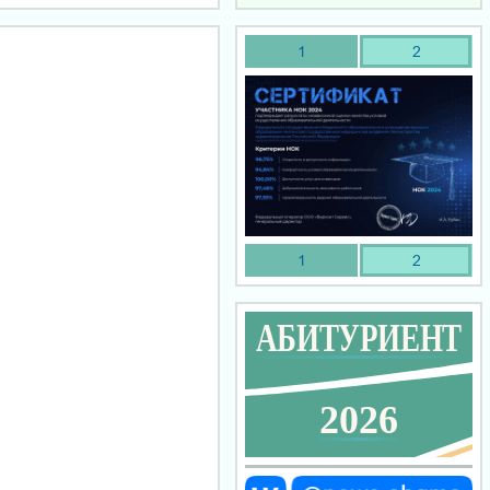
1
2
1
2