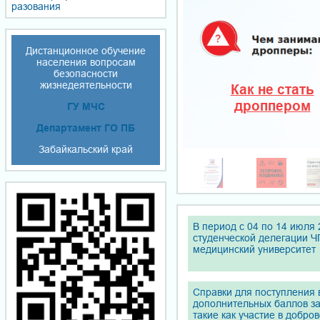
ра­зо­ва­ния
Дистанционное обучение
населения вопросам
безопасности
жизнедеятельности
Как не стать
дроппером
ГУ МЧС
Департамент ГО ПБ
Забайкальский край
В период с 04 по 14 июля 
студенческой делегации Ч
медицинский университет
Справки для поступления 
дополнительных баллов з
такие как участие в добро