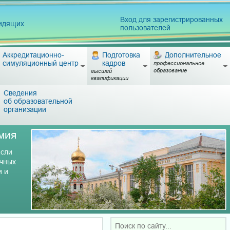
Вход для зарегистрированных
видящих
пользователей
Аккредитационно-
Подготовка
Дополнительное
симуляционный центр
кадров
профессиональное
образование
высшей
квалификации
Сведения
об образовательной
организации
мия
асли
учных
и и