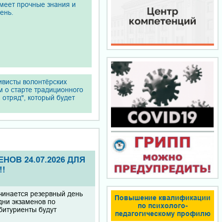
имеет прочные знания и
ень.
ивисты волонтёрских
м о старте традиционного
 отряд", который будет
ОВ 24.07.2026 ДЛЯ
!!
ачинается резервный день
Повышение квалификации
дни экзаменов по
по психолого-
битуриенты будут
педагогическому профилю