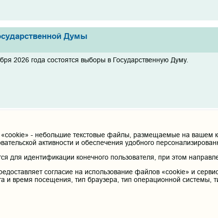
осударственной Думы
ября 2026 года состоятся выборы в Государственную Думу.
льного экзамена по РУССКОМУ ЯЗЫКУ 22.07.2026!!!
cookie» - небольшие текстовые файлы, размещаемые на вашем ко
овательской активности и обеспечения удобного персонализирова
 вступительного экзамена по РУССКОМУ ЯЗЫКУ 22.07.2026!!!
я для идентификации конечного пользователя, при этом направле
редоставляет согласие на использование файлов «cookie» и сервис
та и время посещения, тип браузера, тип операционной системы, т
ОСТУПАЮЩИХ В ОРДИНАТУРУ О ПОДАЧЕ ЗАЯВЛЕН