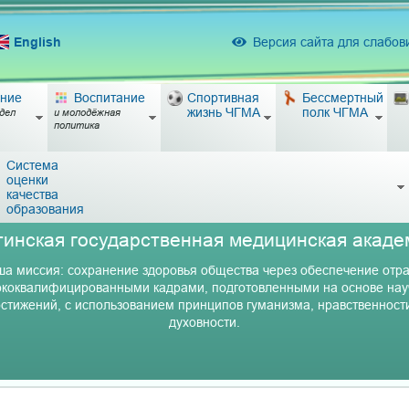
English
Версия сайта для слабо
ние
Воспитание
Спортивная
Бессмертный
жизнь ЧГМА
полк ЧГМА
дел
и молодёжная
политика
Система
оценки
качества
образования
тинская государственная медицинская акаде
а миссия: сохранение здоровья общества через обеспечение отр
коквалифицированными кадрами, подготовленными на основе на
стижений, с использованием принципов гуманизма, нравственност
духовности.