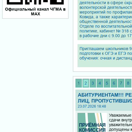
деятельности в сфере охр
волонтерской деятельност
Официальный канал ЧГМА в
мероприятий по профилакт
MAX
Ковида, а также характери
общественной деятельност
Отделе по воспитательно
политике, кабинет № 318 
в рабочие дни с 9.00 до 17
Приглашаем школьников 9-
подготовки к ОГЭ и ЕГЭ п
обучения: очная и дистан
1
2
3
4
5
6
7
8
АБИТУРИЕНТАМ!!! Р
ЛИЦ, ПРОПУСТИВШИ
23.07.2026 18:48
Уважаемые 
сдачи внут
уважительн
допущены к