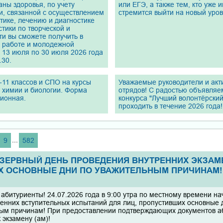
аны здоровья, по учету
или ЕГЭ, а также тем, кто уже 
и, связанной с осуществлением
стремится выйти на новый уров
ике, лечению и диагностике
стики по творческой и
и вы сможете получить в
й работе и молодежной
с 13 июля по 30 июля 2026 года
.30.
11 классов и СПО на курсы
Уважаемые руководители и акт
о химии и биологии. Форма
отрядов! С радостью объявляе
ционная.
конкурса "Лучший волонтёрский
проходить в течение 2026 года!
...
9
582
ЕЗЕРВНЫЙ ДЕНЬ ПРОВЕДЕНИЯ ВНУТРЕННИХ ЭКЗАМЕН
Х ОСНОВНЫЕ ДНИ ПО УВАЖИТЕЛЬНЫМ ПРИЧИНАМ!
абитуриенты! 24.07.2026 года в 9:00 утра по местному времени н
ренних вступительных испытаний для лиц, пропустивших основные 
ым причинам! При предоставлении подтверждающих документов а
 экзамену (ам)!