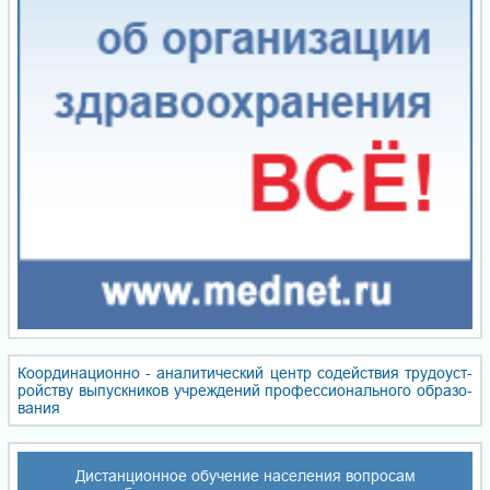
Координационно - ана­ли­ти­чес­кий центр со­дей­ствия тру­до­уст­
ройст­ву вы­пуск­ни­ков уч­реж­де­ний про­фес­сио­наль­но­го об­ра­зо­
ва­ния
Дистанционное обучение населения вопросам