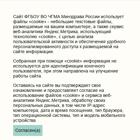
безопасности жизнедеятельности
ГУ МЧС
Cайт ФГБОУ ВО ЧГМА Минздрава России использует
Департамент ГО ПБ
файлы «cookie» - небольшие текстовые файлы,
размещаемые на вашем компьютере, а также сервис
Забайкальский край
веб-аналитики Яндекс.Метрика, использующий
технологию «cookie», с целью анализа
пользовательской активности и обеспечения удобного
персонализированного доступа к размещаемой на
сайте информации.
Собранная при помощи «cookie» информация не
используется для идентификации конечного
пользователя, при этом направлена на улучшение
работы сайта.
Оставаясь на сайте вы подтверждает свое
ознакомление и предоставляет согласие на
использование файлов «cookie» и сервиса веб-
аналитики Яндекс.Метрика, обработку своих
персональных данных, в том числе IP-адрес
компьютера, дата и время посещения, тип браузера,
тип операционной системы, тип и модель мобильного
устройства.
Согласен(а)