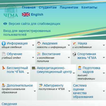
Главная
Студентам
Пациентам
Контакты
English
Версия сайта для слабовидящих
Вход для зарегистрированных
пользователей
Информация
Академия
Наука
общие сведения
новости и информация
и исследования
Обучение
Воспитание
Спортивная
жизнь ЧГМА
учебный отдел
и молодёжная
политика
Бессмертный
Аккредитационно-
Подготовка
полк ЧГМА
симуляционный центр
кадров
высшей
квалификации
Дополнительное
Абитуриенту
Система
оценки
профессиональное
поступление в ЧГМА
образование
качества
образования
Сведения