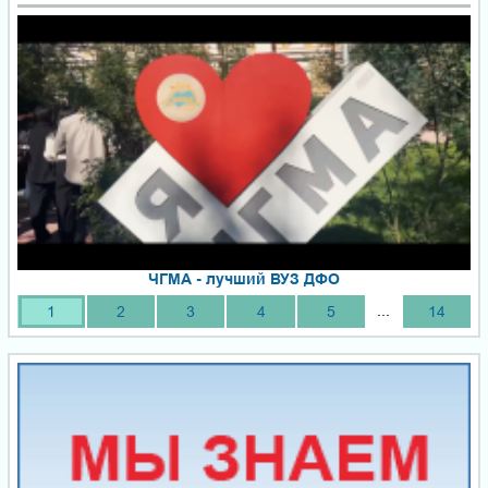
ЧГМА - лучший ВУЗ ДФО
...
1
2
3
4
5
14