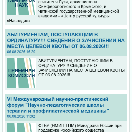
святителя Луки, архиепископа
Симферопольского и Крымского, и
Приглашаем школьников 9-11 классов и СПО на курсы
Читинской государственной медицинской
подготовки к ОГЭ и ЕГЭ по химии и биологии. Форма
академии - «Центр русской культуры
обучения: очная и дистанционная.
«Наследие».
Уважаемые руководители и активисты волонтёрских
АБИТУРИЕНТАМ, ПОСТУПАЮЩИМ В
отрядов! С радостью объявляем о старте традиционного
ОРДИНАТУРУ!!! СВЕДЕНИЯ О ЗАЧИСЛЕНИИ НА
конкурса "Лучший волонтёрский отряд", который будет
МЕСТА ЦЕЛЕВОЙ КВОТЫ ОТ 06.08.2026!!!
проходить в течение 2026 года!
06.08.2026 16:29
Приказы на зачисление по программам ординатуры 2026
АБИТУРИЕНТАМ, ПОСТУПАЮЩИМ В
ОРДИНАТУРУ!!! СВЕДЕНИЯ О
ЗАЧИСЛЕНИИ НА МЕСТА ЦЕЛЕВОЙ КВОТЫ
ОТ 06.08.2026!!!
VI Международный научно-практический
форум "Научно-педагогические школы
терапии и профилактической медицины"
06.08.2026 11:02
ФГБУ (НМИЦ ТПМ) Минздрава России при
поддержке Российского общества