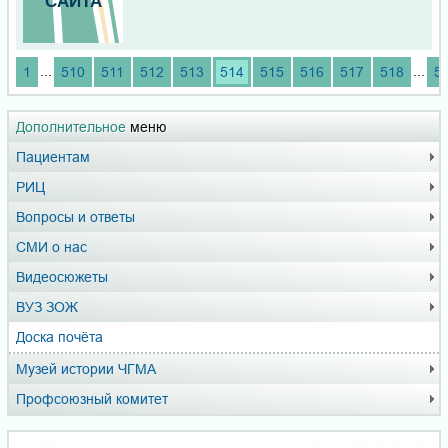
...
...
1
510
511
512
513
514
515
516
517
518
5
Дополнительное
меню
Пациентам
РИЦ
Вопросы и ответы
СМИ о нас
Видеосюжеты
ВУЗ ЗОЖ
Доска почёта
Музей истории ЧГМА
Профсоюзный комитет