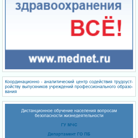
Координационно - ана­ли­ти­чес­кий центр со­дей­ствия тру­до­уст­
ройст­ву вы­пуск­ни­ков уч­реж­де­ний про­фес­сио­наль­но­го об­ра­зо­
ва­ния
Дистанционное обучение населения вопросам
безопасности жизнедеятельности
ГУ МЧС
Департамент ГО ПБ