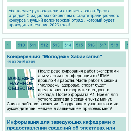
Уважаемые руководители и активисты волонтёрских
отрядов! С радостью объявляем о старте традиционного
конкурса "Лучший волонтёрский отряд", который будет
проходить в течение 2026 года!
...
...
1
510
511
512
513
514
515
516
517
518
5
Конференция "Молодежь Забайкалья"
19.03.2015 03:09
После рецензирования работ экспертами
для участия в конференции от ЧГМА
прошло 43 работы. Часть работ в секции
"Молодежь, здоровье, спорт" будет
представлено в формате стендового
доклада. Постер формата А1. Время для
устного доклада в секции 10-12 минут.
Список работ во вложении. Поздравляем участников и их
руководителей, желаем в дальнейшем призовых мест!
Информация для заведующих кафедрами о
предоставлении сведений об элективах или