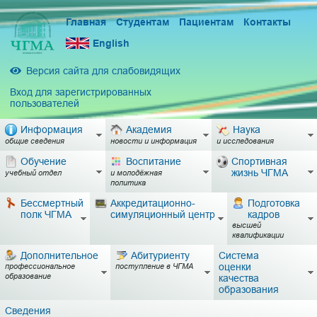
Главная
Студентам
Пациентам
Контакты
English
Версия сайта для слабовидящих
Вход для зарегистрированных
пользователей
Информация
Академия
Наука
общие сведения
новости и информация
и исследования
Обучение
Воспитание
Спортивная
жизнь ЧГМА
учебный отдел
и молодёжная
политика
Бессмертный
Аккредитационно-
Подготовка
полк ЧГМА
симуляционный центр
кадров
высшей
квалификации
Дополнительное
Абитуриенту
Система
оценки
профессиональное
поступление в ЧГМА
образование
качества
образования
Сведения