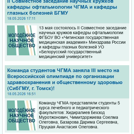
II Совместное заседание научных кружков
кафедры офтальмологии ЧГМА и кафедры
глазных болезней БГМУ
18.05.2026 17:11
13 мая состоялось II Совместное заседание
научных кружков кафедры офтальмологии
ФГБОУ ВО «Читинская государственная
медицинская академия» Минздрава России
и кафедры глазных болезней УО
«Белорусский государственный
медицинский университет»
Команда студентов ЧГМА заняла III место на
Всероссийской олимпиаде по организации
здравоохранения и общественному здоровью
(СибГМУ, г. Томск)!
18.05.2026 16:51
Команду ЧГМА представляли студенты 5
курса лечебного и педиатрического
факультетов: Хидиралиев Бехзод
Муротжонович, Чимитдоржиева Соелма
Олеговна, Базарова Дарима Сергеевна,
Пруцкая Анастасия Олеговна.