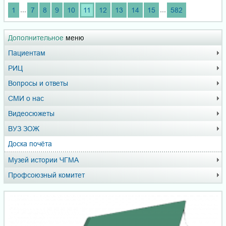
...
...
1
7
8
9
10
11
12
13
14
15
582
Дополнительное
меню
Пациентам
РИЦ
Вопросы и ответы
СМИ о нас
Видеосюжеты
ВУЗ ЗОЖ
Доска почёта
Музей истории ЧГМА
Профсоюзный комитет