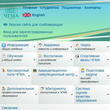
Главная
Студентам
Пациентам
Контакты
English
Версия сайта для слабовидящих
Вход для зарегистрированных
пользователей
Информация
Академия
Наука
общие сведения
новости и информация
и исследования
Обучение
Воспитание
Спортивная
жизнь ЧГМА
учебный отдел
и молодёжная
политика
Бессмертный
Аккредитационно-
Подготовка
полк ЧГМА
симуляционный центр
кадров
высшей
квалификации
Дополнительное
Абитуриенту
Система
оценки
профессиональное
поступление в ЧГМА
образование
качества
образования
Сведения