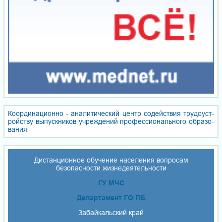
Координационно - ана­ли­ти­чес­кий центр со­дей­ствия тру­до­уст­
ройст­ву вы­пуск­ни­ков уч­реж­де­ний про­фес­сио­наль­но­го об­ра­зо­
ва­ния
Дистанционное обучение населения вопросам
безопасности жизнедеятельности
ГУ МЧС
Департамент ГО ПБ
Забайкальский край