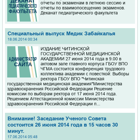
отчеты по экзаменам в летнюю сессию и
Забайкальского края на онлайн-обучение по химии и
отчеты по взаимопосещению экзаменов.
биологии. Курсы подойдут тем, кто только готовится к ОГЭ
Деканат педиатрического факультета
или ЕГЭ, а также тем, кто уже имеет прочные знания и
стремится выйти на новый уровень.
Специальный выпуск Медик Забайкалья
Приглашаем школьников 9-11 классов и СПО на курсы
подготовки к ОГЭ и ЕГЭ по химии и биологии. Форма
18.06.2014 00:34
обучения: очная и дистанционная.
ИЗДАНИЕ ЧИТИНСКОЙ
ГОСУДАРСТВЕННОЙ МЕДИЦИНСКОЙ
Уважаемые руководители и активисты волонтёрских
АКАДЕМИИ 27 июня 2014 года в 9.00 в
отрядов! С радостью объявляем о старте традиционного
актовом зале главного корпуса ГБОУ ВПО
конкурса "Лучший волонтёрский отряд", который будет
ЧГМА состоится конференция трудового
проходить в течение 2026 года!
коллектива академии с повесткой: Выборы
ректора ГБОУ ВПО "Читинская
государственная медицинская академия"Министерства
Приказы на зачисление по программам ординатуры 2026
здравоохранения Российской Федерации Решение
комиссии по выборам ректора от 17 июня 2014 года.
Решением Аттестационной комиссии Министерства
здравоохранения Российской Федерации п...
Внимание! Заседание Ученого Совета
состоится 26 июня 2014 года в 15 часов 30
минут.
17.06.2014 05:48