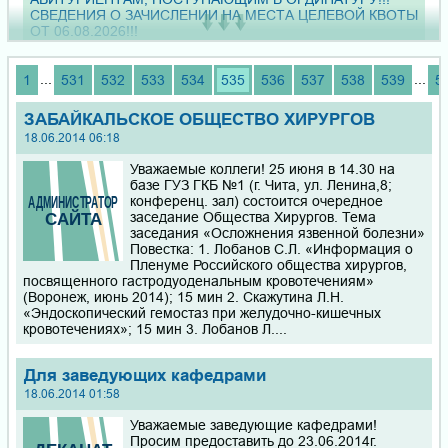
СВЕДЕНИЯ О ЗАЧИСЛЕНИИ НА МЕСТА ЦЕЛЕВОЙ КВОТЫ
ОТ 06.08.2026!!!
В период с 04 по 14 июля 2026 г. состоялась поездка
...
...
1
531
532
533
534
535
536
537
538
539
5
студенческой делегации ЧГМА в Цицикарский
медицинский университет
ЗАБАЙКАЛЬСКОЕ ОБЩЕСТВО ХИРУРГОВ
18.06.2014 06:18
Уважаемые коллеги! Приглашаем Вас принять участие в
межрегиональной научно-практической конференции «V
Уважаемые коллеги! 25 июня в 14.30 на
СЪЕЗД ХИРУРГОВ ЗАБАЙКАЛЬСКОГО КРАЯ», 29 - 30
базе ГУЗ ГКБ №1 (г. Чита, ул. Ленина,8;
октября 2026 года в г. Чита
конференц. зал) состоится очередное
заседание Общества Хирургов. Тема
заседания «Осложнения язвенной болезни»
Справки для поступления в ординатуру и получения
Повестка: 1. Лобанов С.Л. «Информация о
дополнительных баллов за индивидуальные достижения,
Пленуме Российского общества хирургов,
такие как участие в добровольческой (волонтерской)
посвященного гастродуоденальным кровотечениям»
деятельности в сфере охраны здоровья, по учету
(Воронеж, июнь 2014); 15 мин 2. Скажутина Л.Н.
волонтерской деятельности, связанной с осуществлением
«Эндоскопический гемостаз при желудочно-кишечных
мероприятий по профилактике, лечению и диагностике
кровотечениях»; 15 мин 3. Лобанов Л....
Ковида, а также характеристики по творческой и
общественной деятельности вы сможете получить в
Отделе по воспитательной работе и молодежной
Для заведующих кафедрами
политике, кабинет № 318 с 13 июля по 30 июля 2026 года
18.06.2014 01:58
в рабочие дни с 9.00 до 17.30.
Уважаемые заведующие кафедрами!
Просим предоставить до 23.06.2014г.
Приглашаем школьников 9–10 классов из районов