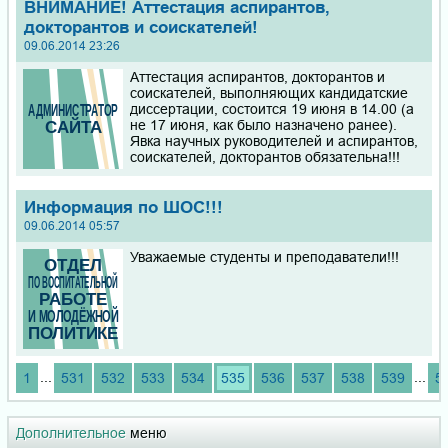
ВНИМАНИЕ! Аттестация аспирантов,
докторантов и соискателей!
09.06.2014 23:26
Аттестация аспирантов, докторантов и
соискателей, выполняющих кандидатские
диссертации, состоится 19 июня в 14.00 (а
не 17 июня, как было назначено ранее).
Явка научных руководителей и аспирантов,
соискателей, докторантов обязательна!!!
Информация по ШОС!!!
09.06.2014 05:57
Уважаемые студенты и преподаватели!!!
...
...
1
531
532
533
534
535
536
537
538
539
5
Дополнительное
меню