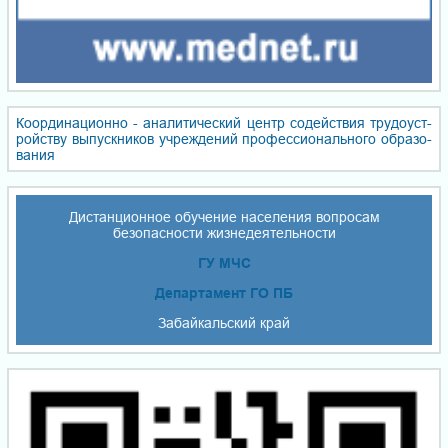
Координационно - ана­ли­ти­чес­кий центр со­дей­ствия тру­до­уст­
ройст­ву вы­пуск­ни­ков уч­реж­де­ний про­фес­сио­наль­но­го об­ра­зо­
ва­ния
Дистанционное обучение населения вопросам
безопасности жизнедеятельности
ГУ МЧС
Департамент ГО ПБ
Забайкальский край