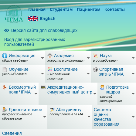
Главная
Студентам
Пациентам
Контакты
English
Версия сайта для слабовидящих
Вход для зарегистрированных
пользователей
Информация
Академия
Наука
общие сведения
новости и информация
и исследования
Обучение
Воспитание
Спортивная
жизнь ЧГМА
учебный отдел
и молодёжная
политика
Бессмертный
Аккредитационно-
Подготовка
полк ЧГМА
симуляционный центр
кадров
высшей
квалификации
Дополнительное
Абитуриенту
Система
оценки
профессиональное
поступление в ЧГМА
образование
качества
образования
Сведения