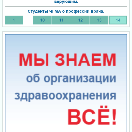
верующим.
Студенты ЧГМА о профессии врача.
...
1
10
11
12
13
14