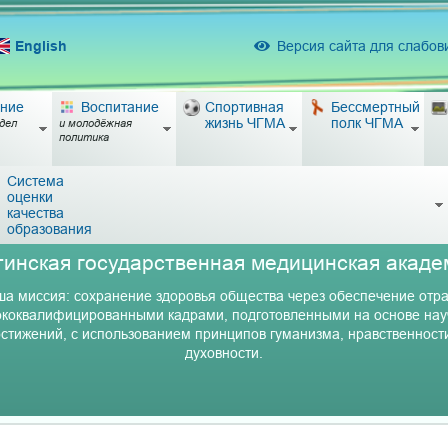
English
Версия сайта для слабо
ние
Воспитание
Спортивная
Бессмертный
жизнь ЧГМА
полк ЧГМА
дел
и молодёжная
политика
Система
оценки
качества
образования
тинская государственная медицинская акаде
а миссия: сохранение здоровья общества через обеспечение отр
коквалифицированными кадрами, подготовленными на основе на
стижений, с использованием принципов гуманизма, нравственност
духовности.