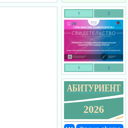
1
2
1
2