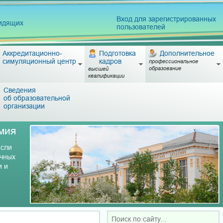
Вход для зарегистрированных
видящих
пользователей
Аккредитационно-
Подготовка
Дополнительное
симуляционный центр
кадров
профессиональное
образование
высшей
квалификации
Сведения
об образовательной
организации
мия
асли
учных
и и