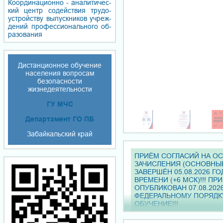
Координационно - ана­ли­ти­чес­
кий центр со­дей­ствия тру­до­
уст­ройст­ву вы­пуск­ни­ков уч­реж­
де­ний про­фес­сио­наль­но­го об­
ра­зо­ва­ния
Дистанционное обучение
населения вопросам
безопасности
жизнедеятельности
ГУ МЧС
Департамент ГО ПБ
Забайкальский край
ПРИЁМ СОГЛАСИЙ НА О
ЗАЧИСЛЕНИЯ (ОСНОВНЫ
ЗАВЕРШЁН 05.08.2026 ГО
ВРЕМЕНИ (+6 МСК)!!! ПР
ОПУБЛИКОВАН 07.08.202
ФЕДЕРАЛЬНОМУ ПОРЯДК
ОБУЧЕНИЕ!!!