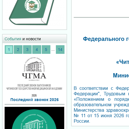
Федерального г
События
и новости
...
1
2
3
4
5
14
«Чит
Мини
В соответствии с Феде
Федерации", Трудовым 
«Положением о порядк
Последний звонок 2026
образовательном учреж
Министерства здравоохр
№ 11 от 15 июня 2026 
России.