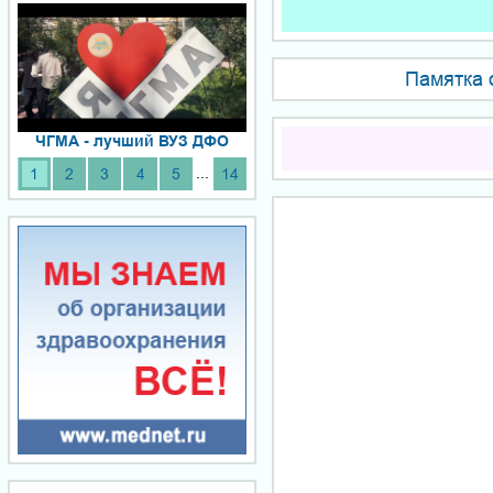
Памятка 
ЧГМА - лучший ВУЗ ДФО
...
1
2
3
4
5
14