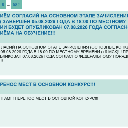
ашаем Вас принять участие в
Справки для поступления в ор
...
9
582
практической конференции «V
дополнительных баллов за инд
ЛЬСКОГО КРАЯ», 29 - 30
такие как участие в добровольч
деятельности в сфере охраны з
ПРИЁМ СОГЛАСИЙ НА ОСНОВНОМ ЭТАПЕ ЗАЧИСЛЕН
волонтерской деятельности, с
ЗАВЕРШЁН 05.08.2026 ГОДА В 18:00 ПО МЕСТНОМУ В
мероприятий по профилактике,
ИИ БУДЕТ ОПУБЛИКОВАН 07.08.2026 ГОДА СОГЛА
Ковида, а также характеристики
ИЁМА НА ОБУЧЕНИЕ!!!
общественной деятельности вы
Отделе по воспитательной раб
политике, кабинет № 318 с 13 
ГЛАСИЙ НА ОСНОВНОМ ЭТАПЕ ЗАЧИСЛЕНИЯ (ОСНОВНЫЕ КОНК
в рабочие дни с 9.00 до 17.30.
05.08.2026 ГОДА В 18:00 ПО МЕСТНОМУ ВРЕМЕНИ (+6 МСК)!!! 
БЛИКОВАН 07.08.2026 ГОДА СОГЛАСНО ФЕДЕРАЛЬНОМУ ПОРЯД
10 классов из районов
Приглашаем школьников 9-11 к
!!
нлайн-обучение по химии и
подготовки к ОГЭ и ЕГЭ по хим
тем, кто только готовится к ОГЭ
обучения: очная и дистанционн
 уже имеет прочные знания и
 уровень.
ЕРЕНОС МЕСТ В ОСНОВНОЙ КОНКУРС!!!
 активисты волонтёрских
вляем о старте традиционного
ТАМ!!! ПЕРЕНОС МЕСТ В ОСНОВНОЙ КОНКУРС!!!
ский отряд", который будет
года!