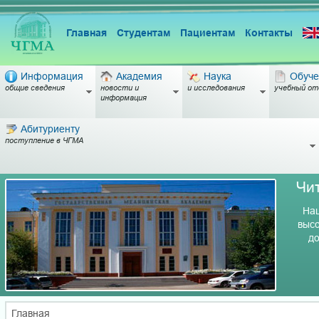
Главная
Студентам
Пациентам
Контакты
Информация
Академия
Наука
Обуче
общие сведения
новости и
и исследования
учебный от
информация
Абитуриенту
поступление в ЧГМА
Чи
Наш
высо
до
Главная