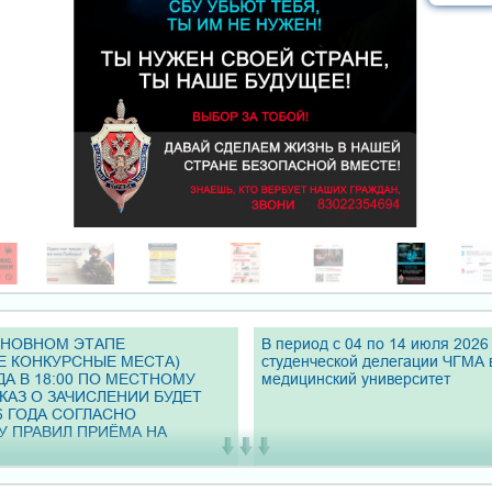
СНОВНОМ ЭТАПЕ
В период с 04 по 14 июля 2026 
Е КОНКУРСНЫЕ МЕСТА)
студенческой делегации ЧГМА 
ДА В 18:00 ПО МЕСТНОМУ
медицинский университет
ИКАЗ О ЗАЧИСЛЕНИИ БУДЕТ
6 ГОДА СОГЛАСНО
У ПРАВИЛ ПРИЁМА НА