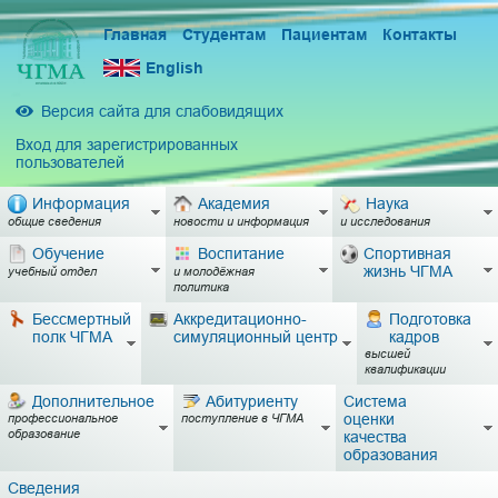
Главная
Студентам
Пациентам
Контакты
English
Версия сайта для слабовидящих
Вход для зарегистрированных
пользователей
Информация
Академия
Наука
общие сведения
новости и информация
и исследования
Обучение
Воспитание
Спортивная
жизнь ЧГМА
учебный отдел
и молодёжная
политика
Бессмертный
Аккредитационно-
Подготовка
полк ЧГМА
симуляционный центр
кадров
высшей
квалификации
Дополнительное
Абитуриенту
Система
оценки
профессиональное
поступление в ЧГМА
образование
качества
образования
Сведения