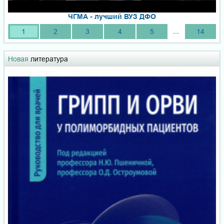
ЧГМА - лучший ВУЗ ДФО
...
1
2
3
4
5
14
Новая
литература