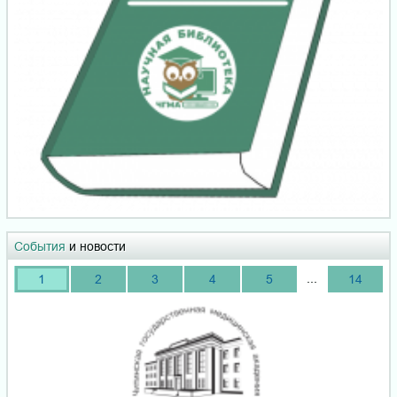
События
и новости
...
1
2
3
4
5
14