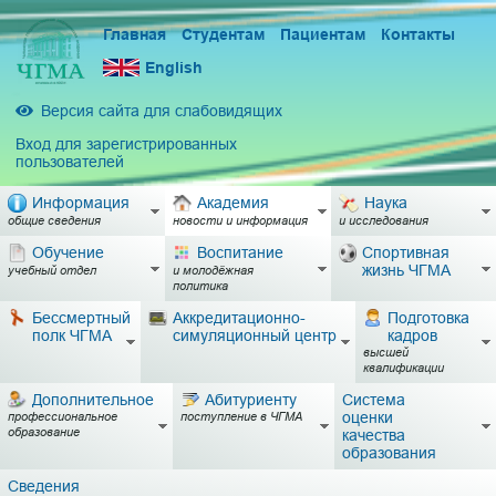
Главная
Студентам
Пациентам
Контакты
English
Версия сайта для слабовидящих
Вход для зарегистрированных
пользователей
Информация
Академия
Наука
общие сведения
новости и информация
и исследования
Обучение
Воспитание
Спортивная
жизнь ЧГМА
учебный отдел
и молодёжная
политика
Бессмертный
Аккредитационно-
Подготовка
полк ЧГМА
симуляционный центр
кадров
высшей
квалификации
Дополнительное
Абитуриенту
Система
оценки
профессиональное
поступление в ЧГМА
образование
качества
образования
Сведения