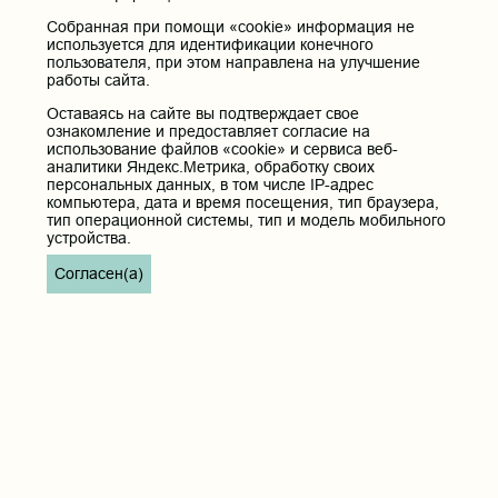
Профсоюзный комитет
Собранная при помощи «cookie» информация не
используется для идентификации конечного
пользователя, при этом направлена на улучшение
Полезные ссылки
работы сайта.
Министерство здравоохранения РФ
Оставаясь на сайте вы подтверждает свое
Горячая линия для обращений в Министерство
ознакомление и предоставляет согласие на
здравоохранения Российской Федерации
использование файлов «cookie» и сервиса веб-
аналитики Яндекс.Метрика, обработку своих
Министерство науки и высшего образования РФ
персональных данных, в том числе IP-адрес
Министерство просвещения Российской Федерации
компьютера, дата и время посещения, тип браузера,
тип операционной системы, тип и модель мобильного
Единая коллекция цифровых образовательных ресурсов
устройства.
ФГБОУ ВО "Пензенский государственный университет"
Кафедра терапия
Согласен(а)
Контактные данные и телефоны
Федеральное государственное бюджетное образовательное
учреждение высшего образования «Читинская
государственная медицинская академия» Министерства
здравоохранения Российской Федерации
Юридический и фактический адрес:
672000, Российская Федерация, Забайкальский край, г. Чита, ул.
Горького, д. 39 «а».