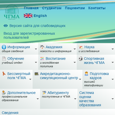
Главная
Студентам
Пациентам
Контакты
English
Версия сайта для слабовидящих
Вход для зарегистрированных
пользователей
Информация
Академия
Наука
общие сведения
новости и информация
и исследования
Обучение
Воспитание
Спортивная
жизнь ЧГМА
учебный отдел
и молодёжная
политика
Бессмертный
Аккредитационно-
Подготовка
полк ЧГМА
симуляционный центр
кадров
высшей
квалификации
Дополнительное
Абитуриенту
Система
оценки
профессиональное
поступление в ЧГМА
образование
качества
образования
Сведения