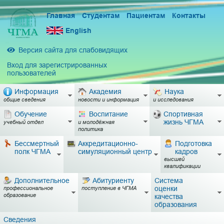
Главная
Студентам
Пациентам
Контакты
English
Версия сайта для слабовидящих
Вход для зарегистрированных
пользователей
Информация
Академия
Наука
общие сведения
новости и информация
и исследования
Обучение
Воспитание
Спортивная
жизнь ЧГМА
учебный отдел
и молодёжная
политика
Бессмертный
Аккредитационно-
Подготовка
полк ЧГМА
симуляционный центр
кадров
высшей
квалификации
Дополнительное
Абитуриенту
Система
оценки
профессиональное
поступление в ЧГМА
образование
качества
образования
Сведения