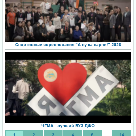
Спортивные соревнования "А ну ка парни!" 2026
ЧГМА - лучший ВУЗ ДФО
...
1
2
3
4
5
14