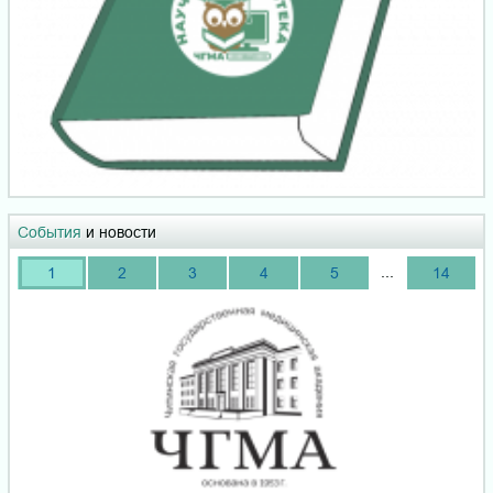
События
и новости
...
1
2
3
4
5
14