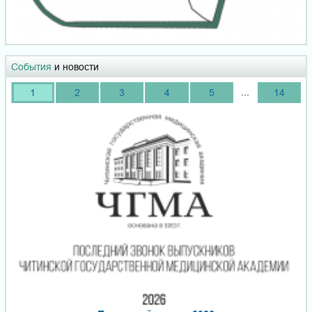
События
и новости
...
1
2
3
4
5
14