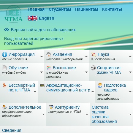
Главная
Студентам
Пациентам
Контакты
English
Версия сайта для слабовидящих
Вход для зарегистрированных
пользователей
Информация
Академия
Наука
общие сведения
новости и информация
и исследования
Обучение
Воспитание
Спортивная
жизнь ЧГМА
учебный отдел
и молодёжная
политика
Бессмертный
Аккредитационно-
Подготовка
полк ЧГМА
симуляционный центр
кадров
высшей
квалификации
Дополнительное
Абитуриенту
Система
оценки
профессиональное
поступление в ЧГМА
образование
качества
образования
Сведения