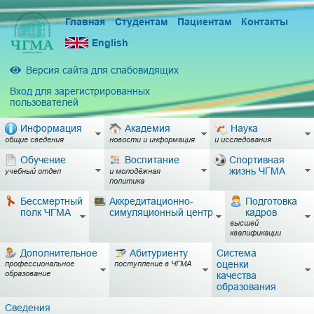
Главная
Студентам
Пациентам
Контакты
English
Версия сайта для слабовидящих
Вход для зарегистрированных
пользователей
Информация
Академия
Наука
общие сведения
новости и информация
и исследования
Обучение
Воспитание
Спортивная
жизнь ЧГМА
учебный отдел
и молодёжная
политика
Бессмертный
Аккредитационно-
Подготовка
полк ЧГМА
симуляционный центр
кадров
высшей
квалификации
Дополнительное
Абитуриенту
Система
оценки
профессиональное
поступление в ЧГМА
образование
качества
образования
Сведения