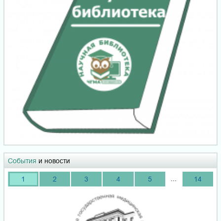
События
и новости
...
1
2
3
4
5
14