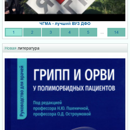
ЧГМА - лучший ВУЗ ДФО
...
1
2
3
4
5
14
Новая
литература