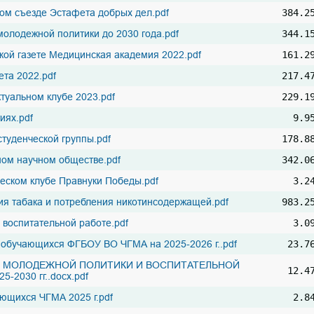
ом съезде Эстафета добрых дел.pdf
384.2
молодежной политики до 2030 года.pdf
344.1
кой газете Медицинская академия 2022.pdf
161.2
ета 2022.pdf
217.4
туальном клубе 2023.pdf
229.1
иях.pdf
9.9
туденческой группы.pdf
178.8
ом научном обществе.pdf
342.0
еском клубе Правнуки Победы.pdf
3.2
ния табака и потребления никотинсодержащей.pdf
983.2
 воспитательной работе.pdf
3.0
обучающихся ФГБОУ ВО ЧГМА на 2025-2026 г..pdf
23.7
Я МОЛОДЕЖНОЙ ПОЛИТИКИ И ВОСПИТАТЕЛЬНОЙ
12.4
2030 гг..docx.pdf
ающихся ЧГМА 2025 г.pdf
2.8