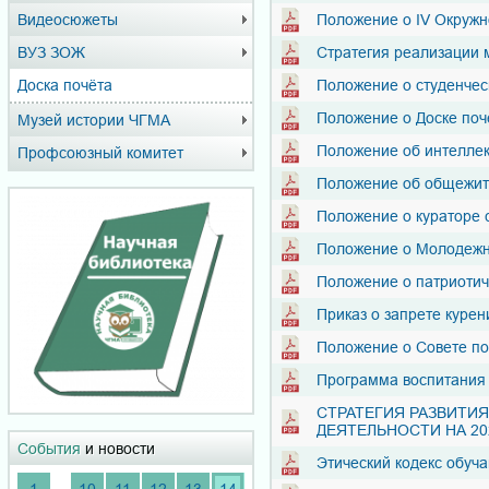
Видеосюжеты
Положение о IV Окружн
ВУЗ ЗОЖ
Стратегия реализации 
Доска почёта
Положение о студенчес
Положение о Доске поч
Музей истории ЧГМА
Положение об интеллек
Профсоюзный комитет
Положение об общежит
Положение о кураторе с
Положение о Молодежн
Положение о патриотич
Приказ о запрете куре
Положение о Совете по
Программа воспитания 
СТРАТЕГИЯ РАЗВИТИ
ДЕЯТЕЛЬНОСТИ НА 2025-
События
и новости
Этический кодекс обуч
...