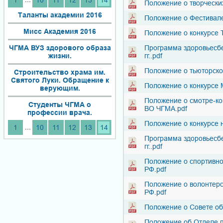
1
10
11
12
13
14
Положение о творчески
Таланты академии 2016
Положение о Фестивале
Мисс Академия 2016
Положение о конкурсе 
ЧГМА ВУЗ здорового образа
Программа здоровьесб
жизни.
гг..pdf
Положение о тьюторско
Строительство храма им.
Святого Луки. Обращение к
Положение о конкурсе 
верующим.
Положение о смотре-ко
Студенты ЧГМА о
ВО ЧГМА.pdf
профессии врача.
Положение о конкурсе 
...
1
10
11
12
13
14
Программа здоровьесб
гг..pdf
Положение о спортивн
РФ.pdf
Положение о волонтер
РФ.pdf
Положение о Совете о
Положение об Отделе п