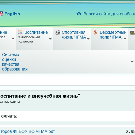
English
Версия сайта для слабо
ние
Воспитание
Спортивная
Бессмертный
жизнь ЧГМА
полк ЧГМА
дел
и молодёжная
политика
Система
оценки
качества
образования
оспитание и внеучебная жизнь"
ратор сайта
 скачать:
юторов ФГБОУ ВО ЧГМА.pdf
2.9