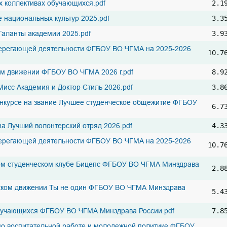
х коллективах обучающихся.pdf
2.1
 национальных культур 2025.pdf
3.3
Таланты академии 2025.pdf
3.9
ерегающей деятельности ФГБОУ ВО ЧГМА на 2025-2026
10.7
м движении ФГБОУ ВО ЧГМА 2026 г.pdf
8.9
Мисс Академия и Доктор Стиль 2026.pdf
3.8
нкурсе на звание Лучшее студенческое общежитие ФГБОУ
6.7
на Лучший волонтерский отряд 2026.pdf
4.3
ерегающей деятельности ФГБОУ ВО ЧГМА на 2025-2026
10.7
ом студенческом клубе Бицепс ФГБОУ ВО ЧГМА Минздрава
2.8
ском движении Ты не один ФГБОУ ВО ЧГМА Минздрава
5.4
бучающихся ФГБОУ ВО ЧГМА Минздрава России.pdf
7.8
о воспитательной работе и молодежной политике ФГБОУ