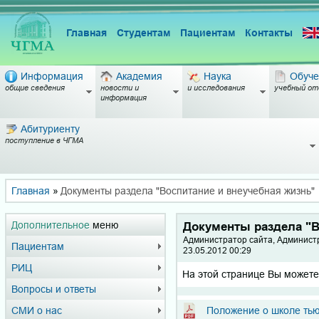
Главная
Студентам
Пациентам
Контакты
Информация
Академия
Наука
Обуче
общие сведения
новости и
и исследования
учебный от
информация
Абитуриенту
поступление в ЧГМА
Главная
»
Документы раздела "Воспитание и внеучебная жизнь"
Дополнительное
меню
Документы раздела "В
Администратор сайта, Админист
Пациентам
23.05.2012 00:29
РИЦ
На этой странице Вы можете
Вопросы и ответы
СМИ о нас
Положение о школе ть