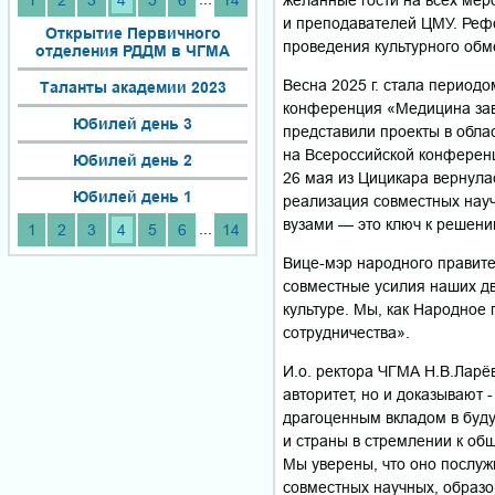
1
2
3
4
5
6
14
и преподавателей ЦМУ. Реф
Открытие Первичного
проведения культурного обм
отделения РДДМ в ЧГМА
Весна 2025 г. стала период
Таланты академии 2023
конференция «Медицина завт
Юбилей день 3
представили проекты в обла
на Всероссийской конферен
Юбилей день 2
26 мая из Цицикара вернула
Юбилей день 1
реализация совместных науч
вузами — это ключ к решени
...
1
2
3
4
5
6
14
Вице-мэр народного правит
совместные усилия наших дв
культуре. Мы, как Народное 
сотрудничества».
И.о. ректора ЧГМА Н.В.Ларё
авторитет, но и доказывают 
драгоценным вкладом в буд
и страны в стремлении к общ
Мы уверены, что оно послу
совместных научных, образо