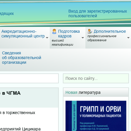
Вход для зарегистрированных
видящих
пользователей
Аккредитационно-
Подготовка
Дополнительное
симуляционный центр
кадров
профессиональное
образование
высшей
квалификации
Сведения
об образовательной
организации
Новая
литература
) в ЧГМА
ия в торжественных
редприятий Цицикара