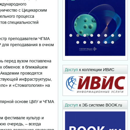
еждународного
дничество с Цицикарским
тельного процесса
нтов специальностей
местр преподаватели ЧГМА
Р для преподавания в очном
нь перед вузом поставлена
их обменов: в ближайшем
Доступ
к коллекции ИВИС
в Академии проводятся
тствующей инфраструктуры,
ело» и «Стоматология» на
гулярной основе ЦМУ и ЧГМА
Доступ
к ЭБ системе BOOK.ru
м фестивале культур и
ою очередь, – всегда
нимала делегацию студентов