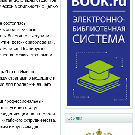
ческой мобильности с целью
е состоялась
 и молодые учёные
атры блестяще выступили
тики детских заболеваний.
должаются. Планируется
ичество между странами и
 работы: «Именно
ежду странами в медицине и
илия для поддержки вашего
наш профессиональный
тные усилия станут
, соединяющим наши города
Ссылки
-китайского сотрудничества.
овым импульсом для