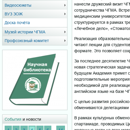
нанесли дружеский визит ЧГ
Видеосюжеты
сотрудничества ЧГМА. Встре
ВУЗ ЗОЖ
медицинским университетом 
структурируется в рамках т
Доска почёта
«Лечебное дело», «Стоматол
Музей истории ЧГМА
Реализация образовательных
Профсоюзный комитет
читают лекции для студенто
формате. Это позволяет сох
За последнее десятилетие Ч
новая стратегическая задач
будущем Академия примет ст
подготовительные мероприят
необходимой для реализации
английском языке на базе Ч
С целью развития российско
обмениваются делегациями р
В рамках культурных обмен
События
и новости
спартакиаде, проводимых Ци
...
желанные гости на всех мер