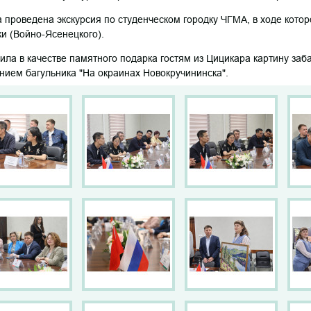
 проведена экскурсия по студенческом городку ЧГМА, в ходе котор
ки (Войно-Ясенецкого).
ла в качестве памятного подарка гостям из Цицикара картину заб
ием багульника "На окраинах Новокручининска".