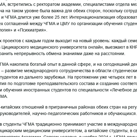
МА, встретились с ректоратом академии, специалистами отдела м
ча на таком уровне была важна для обеих сторон, поскольку сотру
и ЧГМА длится уже более 25 лет. Интернационализация образова
рех соглашений между ЧГМА и ЦМУ по организации обучения студе
огия» и «Психиатрия».
 проектов с каждым годом выходит на новый уровень: каждый се
в Цицикарского медицинского университета онлайн, выезжают в КН
ранить непрерывность обмена знаниями даже на расстоянии.
ГМА накопила богатый опыт в данной сфере, и на сегодняшний де
а – развитие международного сотрудничества в области студенческ
удентов из дальнего зарубежья. На протяжении уже четырех лет 
ия по подготовке преподавательского состава и созданию соотве
 обучения иностранных студентов по специальности «Лечебное д
ГМА.
-китайских отношений в приграничных районах обеих стран на ре
уководителей, научно-педагогических работников и обучающихся.
ов студенты ЧГМА традиционно принимают участие в международно
цикарским медицинским университетом, а китайские студенты, в св
оприятиях Академии. Совсем недавно, в ноябре 2024 г., ЧГМА при