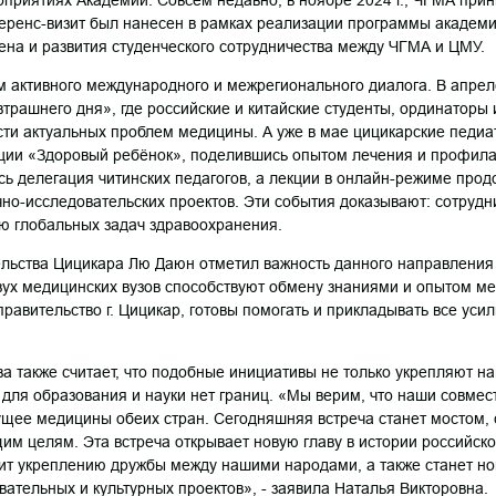
еренс-визит был нанесен в рамках реализации программы академи
ена и развития студенческого сотрудничества между ЧГМА и ЦМУ.
ом активного международного и межрегионального диалога. В апрел
рашнего дня», где российские и китайские студенты, ординаторы
сти актуальных проблем медицины. А уже в мае цицикарские педи
ции «Здоровый ребёнок», поделившись опытом лечения и профилак
сь делегация читинских педагогов, а лекции в онлайн-режиме про
но-исследовательских проектов. Эти события доказывают: сотрудн
ю глобальных задач здравоохранения.
ельства Цицикара Лю Даюн отметил важность данного направления
ух медицинских вузов способствуют обмену знаниями и опытом м
правительство г. Цицикар, готовы помогать и прикладывать все ус
ва также считает, что подобные инициативы не только укрепляют 
- для образования и науки нет границ. «Мы верим, что наши совмес
ущее медицины обеих стран. Сегодняшняя встреча станет мостом
им целям. Эта встреча открывает новую главу в истории российско
жит укреплению дружбы между нашими народами, а также станет н
вательных и культурных проектов», - заявила Наталья Викторовна.