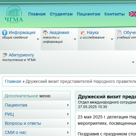
Главная
Студентам
Пациентам
Контакты
Информация
Академия
Наука
Обуче
общие сведения
новости и
и исследования
учебный от
информация
Абитуриенту
поступление в ЧГМА
Главная
»
Дружеский визит представителей Народного правитель
Дополнительное
меню
Дружеский визит пред
Отдел международного сотрудни
Пациентам
27.05.2025 10:30
РИЦ
23 мая 2025 г. делегация На
мероприятиях, посвященных
Вопросы и ответы
СМИ о нас
Поздравив с праздником ст