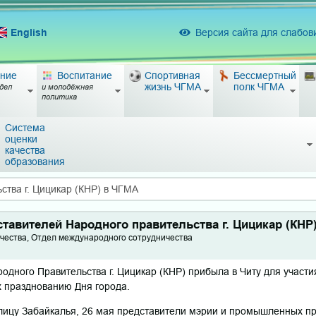
English
Версия сайта для слабо
ние
Воспитание
Спортивная
Бессмертный
жизнь ЧГМА
полк ЧГМА
дел
и молодёжная
политика
Система
оценки
качества
образования
ства г. Цицикар (КНР) в ЧГМА
ставителей Народного правительства г. Цицикар (КНР
чества, Отдел международного сотрудничества
родного Правительства г. Цицикар (КНР) прибыла в Читу для участ
 празднованию Дня города.
олицу Забайкалья, 26 мая представители мэрии и промышленных п