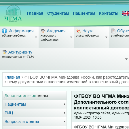
Главная
Студентам
Пациентам
Контакты
Информация
Академия
Наука
Обуче
общие сведения
новости и
и исследования
учебный от
информация
Абитуриенту
поступление в ЧГМА
Главная
»
ФГБОУ ВО ЧГМА Минздрава России, как работодатель
к нему документами о внесении изменений в коллективный дого
Дополнительное
меню
ФГБОУ ВО ЧГМА Минздр
Дополнительного согл
Пациентам
коллективный догово
РИЦ
Администратор сайта, Админист
18.04.2024 10:00
Вопросы и ответы
ФГБОУ ВО ЧГМА Минздрава Ро