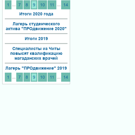
...
...
1
7
8
9
10
11
14
Итоги 2020 года
Лагерь студенческого
актива "ПРОдвижение 2020"
Итоги 2019
Специалисты из Читы
повысят квалификацию
магаданских врачей
Лагерь "ПРОдвижение" 2019
...
...
1
7
8
9
10
11
14