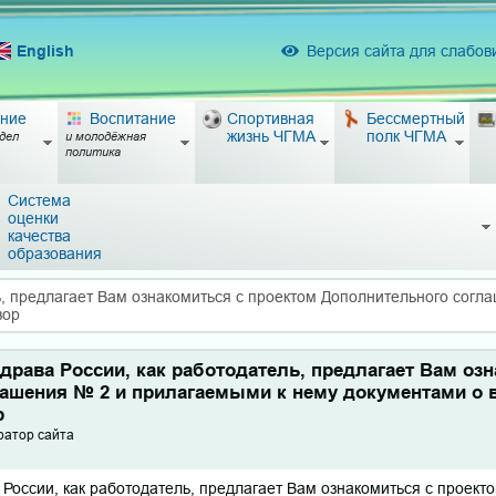
English
Версия сайта для слабо
ние
Воспитание
Спортивная
Бессмертный
жизнь ЧГМА
полк ЧГМА
дел
и молодёжная
политика
Система
оценки
качества
образования
, предлагает Вам ознакомиться с проектом Дополнительного согл
вор
ава России, как работодатель, предлагает Вам озн
ашения № 2 и прилагаемыми к нему документами о 
р
ратор сайта
ссии, как работодатель, предлагает Вам ознакомиться с проект