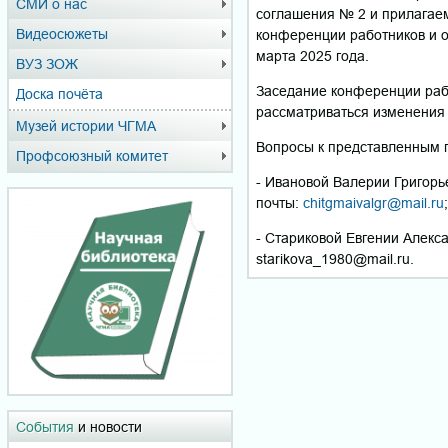
СМИ о нас
соглашения № 2 и прилагаем
Видеосюжеты
конференции работников и 
марта 2025 года.
ВУЗ ЗОЖ
Заседание конференции раб
Доска почёта
рассматриваться изменения к
Музей истории ЧГМА
Вопросы к представленным 
Профсоюзный комитет
- Ивановой Валерии Григорье
почты:
chitgmaivalgr@mail.ru
;
- Стариковой Евгении Алекса
starikova_1980@mail.ru.
События
и новости