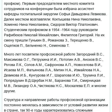
профком). Первым председателем местного комитета
сотрудников на конференции была избрана ассистент
кафедры госпитальной хирургии Софья Давыдовна Левикова.
Далее местком возглавляли: Коктышева Нина Николаевна,
Хоменко Нина Николаевна, Сидоров Виктор Платонович.
Студенческим профкомом в 1954 -1964 году руководили
Рафибеков Николай Михайлович, Филиппов Григорий. На их
смену пришли Гунькин В., Романова З., Терещенко В.,
Ощепков П., Бельченко Н., Семенова Т.
Много лет посвятили профсоюзной работе Загородний В.С.,
Максимова О.Г., Петрухина И.И., Потопин А.В., Анохов В.С.,
Рогова Л.К., Сопов А.М., Сафронова А.П., Новоселова В.И.,
Исаева М.П., Фатьянова Л.А., Митин Н.А., Измайлова Н.А.,
Девикова И.Б., Кунгурова И.Г., Шарапова И.Ю., Трухина Л.И.,
Попрядухин В.Д.Щербак Н.М., Баранова Т.И., Смирницкая
М.В., Лизандер О.А.,Чистякова Н.С., Москалева Е.П. и многие
другие.
Структура и направление работы профсоюзной организации
постоянно менялась в зависимости от условий развития жизни
в стране, так 90-е годы характеризовались сложными