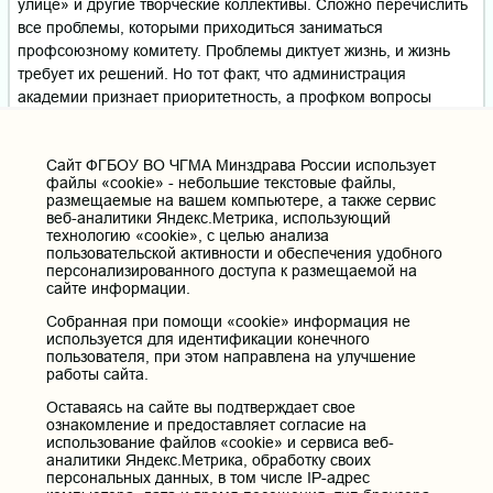
улице» и другие творческие коллективы. Сложно перечислить
все проблемы, которыми приходиться заниматься
профсоюзному комитету. Проблемы диктует жизнь, и жизнь
требует их решений. Но тот факт, что администрация
академии признает приоритетность, а профком вопросы
социальной защиты считает основой своей деятельности,
вселяет определенную надежду на создание оптимальных
Cайт ФГБОУ ВО ЧГМА Минздрава России использует
условий в социальной сфере жизни ЧГМА.
файлы «cookie» - небольшие текстовые файлы,
размещаемые на вашем компьютере, а также сервис
веб-аналитики Яндекс.Метрика, использующий
Профсоюзный
комитет
технологию «cookie», с целью анализа
пользовательской активности и обеспечения удобного
Главная страница
персонализированного доступа к размещаемой на
сайте информации.
Состав профкома
Собранная при помощи «cookie» информация не
Документы
используется для идентификации конечного
пользователя, при этом направлена на улучшение
Льготы
работы сайта.
Информация
Оставаясь на сайте вы подтверждает свое
ознакомление и предоставляет согласие на
Мероприятия
использование файлов «cookie» и сервиса веб-
аналитики Яндекс.Метрика, обработку своих
Контакты
персональных данных, в том числе IP-адрес