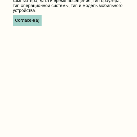
компьютера, дата и время посещения, тип браузера,
тип операционной системы, тип и модель мобильного
Дополнительное
меню
устройства.
Пациентам
Согласен(а)
РИЦ
Вопросы и ответы
СМИ о нас
Видеосюжеты
ВУЗ ЗОЖ
Доска почёта
Музей истории ЧГМА
Профсоюзный комитет
Главная страница
Состав профкома
Документы
Льготы