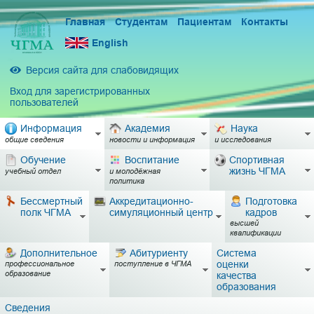
Главная
Студентам
Пациентам
Контакты
English
Версия сайта для слабовидящих
Вход для зарегистрированных
пользователей
Информация
Академия
Наука
общие сведения
новости и информация
и исследования
Обучение
Воспитание
Спортивная
жизнь ЧГМА
учебный отдел
и молодёжная
политика
Бессмертный
Аккредитационно-
Подготовка
полк ЧГМА
симуляционный центр
кадров
высшей
квалификации
Дополнительное
Абитуриенту
Система
оценки
профессиональное
поступление в ЧГМА
образование
качества
образования
Сведения