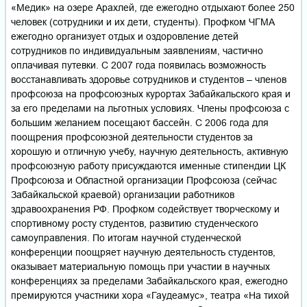
«Медик» на озере Арахлей, где ежегодно отдыхают более 250
человек (сотрудники и их дети, студенты). Профком ЧГМА
ежегодно организует отдых и оздоровление детей
сотрудников по индивидуальным заявлениям, частично
оплачивая путевки. С 2007 года появилась возможность
восстанавливать здоровье сотрудников и студентов – членов
профсоюза на профсоюзных курортах Забайкальского края и
за его пределами на льготных условиях. Члены профсоюза с
большим желанием посещают бассейн. С 2006 года для
поощрения профсоюзной деятельности студентов за
хорошую и отличную учебу, научную деятельность, активную
профсоюзную работу присуждаются именные стипендии ЦК
Профсоюза и Областной организации Профсоюза (сейчас
Забайкальской краевой) организации работников
здравоохранения РФ. Профком содействует творческому и
спортивному росту студентов, развитию студенческого
самоуправления. По итогам научной студенческой
конференции поощряет научную деятельность студентов,
оказывает материальную помощь при участии в научных
конференциях за пределами Забайкальского края, ежегодно
премируются участники хора «Гаудеамус», театра «На тихой