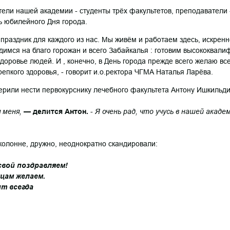
тели нашей академии - студенты трёх факультетов, преподаватели 
ь юбилейного Дня города.
праздник для каждого из нас. Мы живём и работаем здесь, искрен
димся на благо горожан и всего Забайкалья : готовим высококвал
здоровье людей. И , конечно, в День города прежде всего желаю в
репкого здоровья, - говорит и.о.ректора ЧГМА Наталья Ларёва.
рили нести первокурснику лечебного факультета Антону Ишкильди
 меня,
— делится Антон.
-
Я очень рад, что учусь в нашей академ
колонне, дружно, неоднократно скандировали:
свой поздравляем!
цам желаем.
т всегда