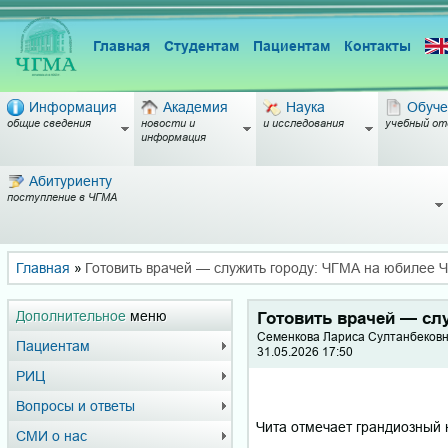
Главная
Студентам
Пациентам
Контакты
Информация
Академия
Наука
Обуче
общие сведения
новости и
и исследования
учебный от
информация
Абитуриенту
поступление в ЧГМА
Главная
»
Готовить врачей — служить городу: ЧГМА на юбилее 
Дополнительное
меню
Готовить врачей — сл
Семенкова Лариса Султанбековн
Пациентам
31.05.2026 17:50
РИЦ
Вопросы и ответы
Чита отмечает грандиозный
СМИ о нас