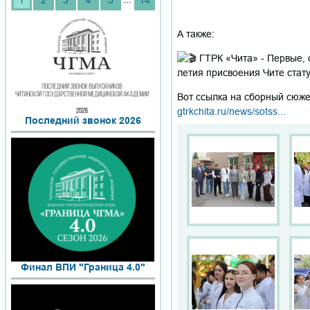
1
2
3
4
5
14
А также:
ГТРК «Чита» - Первые, 
летия присвоения Чите стат
Вот ссылка на сборный сюже
gtrkchita.ru/news/sotss...
Последний звонок 2026
Финал ВПИ "Граница 4.0"