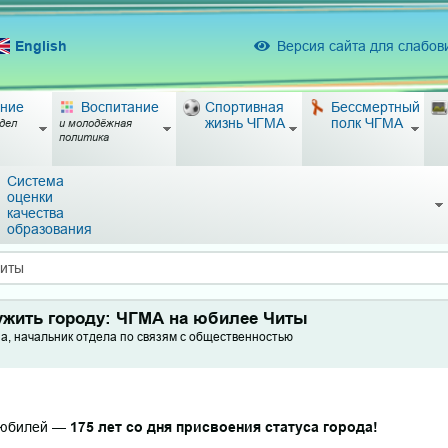
English
Версия сайта для слабо
ние
Воспитание
Спортивная
Бессмертный
жизнь ЧГМА
полк ЧГМА
дел
и молодёжная
политика
Система
оценки
качества
образования
Читы
ужить городу: ЧГМА на юбилее Читы
а, начальник отдела по связям с общественностью
 юбилей —
175 лет со дня присвоения статуса города!