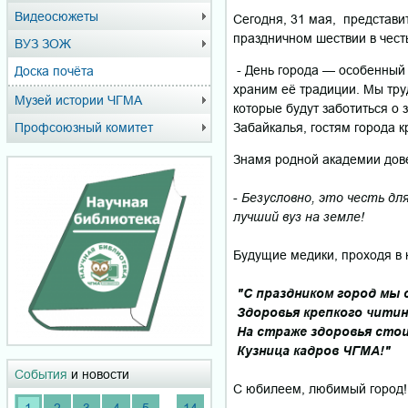
Видеосюжеты
Сегодня, 31 мая, представи
праздничном шествии в чест
ВУЗ ЗОЖ
- День города — особенный 
Доска почёта
храним её традиции. Мы тру
Музей истории ЧГМА
которые будут заботиться о 
Забайкалья, гостям города к
Профсоюзный комитет
Знамя родной академии дове
-
Безусловно, это честь для
лучший вуз на земле!
Будущие медики, проходя в 
"С праздником город мы 
Здоровья крепкого читин
На страже здоровья стои
Кузница кадров ЧГМА!"
События
и новости
С юбилеем, любимый город!
...