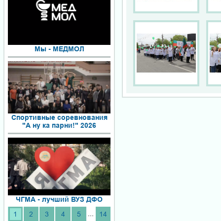
Мы - МЕДМОЛ
Спортивные соревнования
"А ну ка парни!" 2026
ЧГМА - лучший ВУЗ ДФО
...
1
2
3
4
5
14