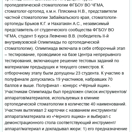
пропедевтической стоматологии ФГБОУ ВО ЧГМА,
стоматолог-ортопед, к.м.н. Пляскина Н.В., представители
частной стоматологии Забайкальского края, стоматологи-
ортопеды Брыков К.Г. и Нахатакян А.С., независимый
представитель от студенческого сообщества ФГБОУ ВО
ЧГМА, студент 5 курса Левченко В.В. (победитель II-й
внутривузовской Олимпиады по ортопедической
стоматологии). Олимпиада включала в себя отборочный этап
– тестирование, проводимое на базе Центра непрерывного
тестирования, включающее решение тестовых заданий по
материалам предыдущих и текущего семестров. К
отборочному этапу были допущены 23 студента. К участию в
полуфинале допускались 19 участников, набравших 70
баллов и выше. Полуфинал - конкурс «Чёрный ящик».
Участникам Олимпиады был предложен список инструментов/
аппаратов/материалов, используемых в клинике
ортопедической стоматологии в количестве 40 наименований.
Участник вытягивал 2 карточки с названием инструмента/
аппарата/материала из «Черного ящика» и выбирал с
демонстрационного стола соответствующий инструмент/
аппарат/материал и докладывал жюри: 1) его предназначение