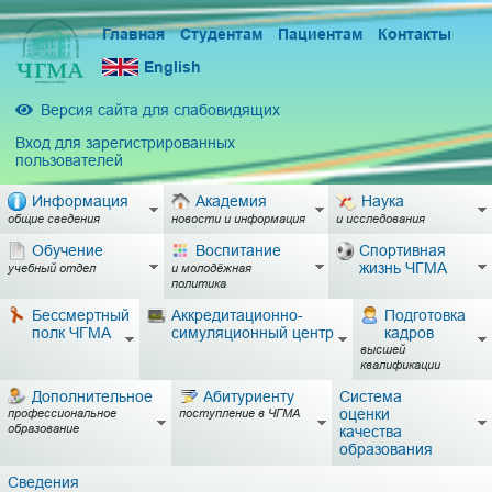
Главная
Студентам
Пациентам
Контакты
English
Версия сайта для слабовидящих
Вход для зарегистрированных
пользователей
Информация
Академия
Наука
общие сведения
новости и информация
и исследования
Обучение
Воспитание
Спортивная
жизнь ЧГМА
учебный отдел
и молодёжная
политика
Бессмертный
Аккредитационно-
Подготовка
полк ЧГМА
симуляционный центр
кадров
высшей
квалификации
Дополнительное
Абитуриенту
Система
оценки
профессиональное
поступление в ЧГМА
образование
качества
образования
Сведения