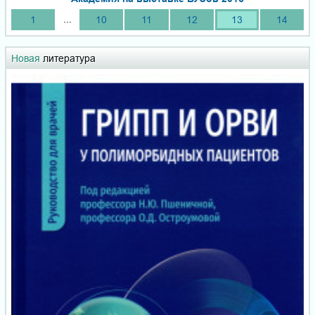
...
1
10
11
12
13
14
Новая
литература