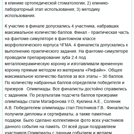
в клинике ортопедической стоматологии; 2) клинико-
лабораторный этап использования; 3) методику
использования.
К участию в финале допускались 4 участника, набравших
максимальное количество баллов. Финал - практическая часть
на фантоме-симуляторе в фантомном классе
морфологического корпуса ЧГМА. 4 финалиста допускались к
выполнению практического задания. На фантоме-симуляторе
проводили препарирование зуба 2.4 под
металлокерамическую коронку и изготавливали временную
коронку прямым методом из материала «Рифайн». Общее
максимальное количество баллов за все этапы – 30 баллов.
По количеству набранных баллов определяли победителя и
призеров Олимпиады. Все финалисты достойно справились
с заданием. По результатам подсчета баллов призерами
олимпиады стали Матафонова У.О, Куклина А.Е., Соляник
А.В. Победителем олимпиады стал Плотников Г.В.. Финалисты
получили дипломы и сертификаты, а также памятные
подарки. Было сделано коллективное фото всех участников
данного события на память. От всей души поздравляем
участников Олимпиады с данным событием и желаем