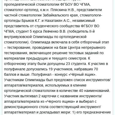
пропедевтической стоматологии ФГБОУ ВО ЧГМА,
стоматолог-ортопед, к.м.н. Пляскина Н.В., представители
частной стоматологии Забайкальского края, стоматологи-
ортопеды Брыков К.Г. и Нахатакян А.С., независимый
представитель от студенческого сообщества ФГБОУ ВО
ЧГМА, студент 5 курса Левченко В.В. (победитель II-й
внутривузовской Олимпиады по ортопедической
стоматологии). Олимпиада включала в себя отборочный этап
– тестирование, проводимое на базе Центра непрерывного
тестирования, включающее решение тестовых заданий по
материалам предыдущих и текущего семестров. К
отборочному этапу были допущены 23 студента. К участию в
полуфинале допускались 19 участников, набравших 70
баллов и выше. Полуфинал - конкурс «Чёрный ящик».
Участникам Олимпиады был предложен список инструментов/
аппаратов/материалов, используемых в клинике
ортопедической стоматологии в количестве 40 наименований.
Участник вытягивал 2 карточки с названием инструмента/
аппарата/материала из «Черного ящика» и выбирал с
демонстрационного стола соответствующий инструмент/
аппарат/материал и докладывал жюри: 1) его предназначение