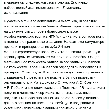
в клинике ортопедической стоматологии; 2) клинико-
лабораторный этап использования; 3) методику
использования.
К участию в финале допускались 4 участника, набравших
максимальное количество баллов. Финал - практическая часть
на фантоме-симуляторе в фантомном классе
морфологического корпуса ЧГМА. 4 финалиста допускались к
выполнению практического задания. На фантоме-симуляторе
проводили препарирование зуба 2.4 под
металлокерамическую коронку и изготавливали временную
коронку прямым методом из материала «Рифайн». Общее
максимальное количество баллов за все этапы – 30 баллов.
По количеству набранных баллов определяли победителя и
призеров Олимпиады. Все финалисты достойно справились
с заданием. По результатам подсчета баллов призерами
олимпиады стали Матафонова У.О, Куклина А.Е., Соляник
А.В. Победителем олимпиады стал Плотников Г.В.. Финалисты
получили дипломы и сертификаты, а также памятные
подарки. Было сделано коллективное фото всех участников
данного события на память. От всей души поздравляем
участников Олимпиады с данным событием и желаем