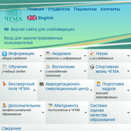
Главная
Студентам
Пациентам
Контакты
English
Версия сайта для слабовидящих
Вход для зарегистрированных
пользователей
Информация
Академия
Наука
общие сведения
новости и информация
и исследования
Обучение
Воспитание
Спортивная
жизнь ЧГМА
учебный отдел
и молодёжная
политика
Бессмертный
Аккредитационно-
Подготовка
полк ЧГМА
симуляционный центр
кадров
высшей
квалификации
Дополнительное
Абитуриенту
Система
оценки
профессиональное
поступление в ЧГМА
образование
качества
образования
Сведения